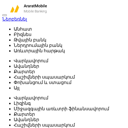
Ներբեռնել
Անհատ
Բիզնես
Թվային բանկ
Ներդրումային բանկ
Առևտրային հարթակ
Վարկավորում
Ավանդներ
Քարտեր
Հաշիվների սպասարկում
Փոխանցում և ստացում
Այլ
Վարկավորում
Լիզինգ
Միջազգային առևտրի ֆինանսավորում
Քարտեր
Ավանդներ
Հաշիվների սպասարկում