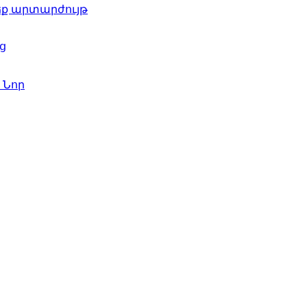
ժեք արտարժույթ
ց
գ
Նոր