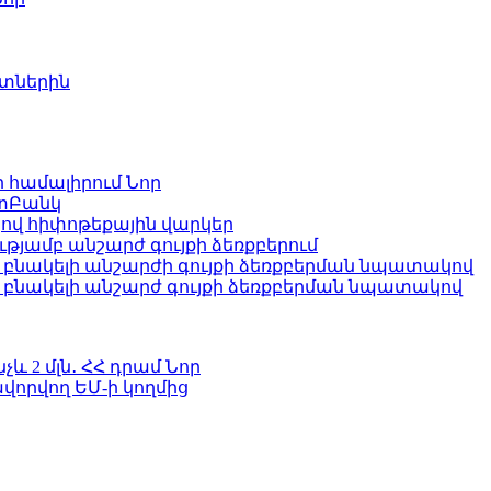
ետներին
ի համալիրում
Նոր
ատԲանկ
ով հիփոթեքային վարկեր
յամբ անշարժ գույքի ձեռքբերում
բնակելի անշարժի գույքի ձեռքբերման նպատակով
՝ բնակելի անշարժ գույքի ձեռքբերման նպատակով
և 2 մլն․ ՀՀ դրամ
Նոր
վորվող ԵՄ-ի կողմից