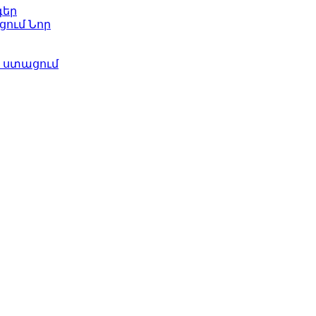
գեր
ացում
Նոր
ի ստացում