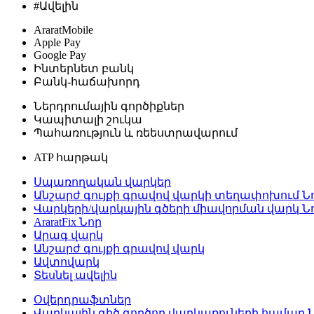
#Ավելին
AraratMobile
Apple Pay
Google Pay
Ինտերնետ բանկ
Բանկ-հաճախորդ
Ներդրումային գործիքներ
Կապիտալի շուկա
Պահառություն և ռեեստրավարում
ATP հարթակ
Սպառողական վարկեր
Անշարժ գույքի գրավով վարկի տեղափոխում
Ն
Վարկերի/վարկային գծերի միավորման վարկ
Ն
AraratFix
Նոր
Արագ վարկ
Անշարժ գույքի գրավով վարկ
Ավտովարկ
Տեսնել ավելին
Օվերդրաֆտներ
Վարկային գիծ գործող վարկառուների համար