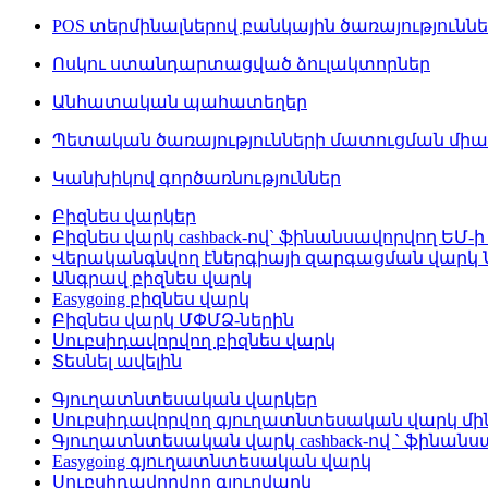
POS տերմինալներով բանկային ծառայությունն
Ոսկու ստանդարտացված ձուլակտորներ
Անհատական պահատեղեր
Պետական ծառայությունների մատուցման մի
Կանխիկով գործառնություններ
Բիզնես վարկեր
Բիզնես վարկ cashback-ով` ֆինանսավորվող ԵՄ-ի
Վերականգնվող էներգիայի զարգացման վարկ
Անգրավ բիզնես վարկ
Easygoing բիզնես վարկ
Բիզնես վարկ ՄՓՄՁ-ներին
Սուբսիդավորվող բիզնես վարկ
Տեսնել ավելին
Գյուղատնտեսական վարկեր
Սուբսիդավորվող գյուղատնտեսական վարկ մինչ
Գյուղատնտեսական վարկ cashback-ով ` ֆինանս
Easygoing գյուղատնտեսական վարկ
Սուբսիդավորվող գյուղվարկ