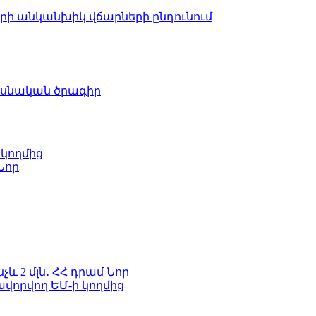
երի անկանխիկ վճարների ընդունում
ասնական ծրագիր
 կողմից
Նոր
և 2 մլն․ ՀՀ դրամ
Նոր
ավորվող ԵՄ-ի կողմից