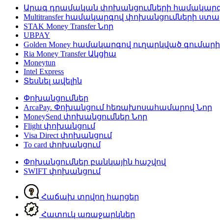
Արագ դրամական փոխանցումների համակար
Multitransfer համակարգով փոխանցումների ստ
STAK Money Transfer
Նոր
UBPAY
Golden Money համակարգով ուղարկված գումար
Ria Money Transfer
Ակցիա
Moneytun
Intel Express
Տեսնել ավելին
Փոխանցումներ
ArcaPay. Փոխանցում հեռախոսահամարով
Նոր
MoneySend փոխանցումներ
Նոր
Flight փոխանցում
Visa Direct փոխանցում
To card փոխանցում
Փոխանցումներ բանկային հաշվով
SWIFT փոխանցում
Հաճախ տրվող հարցեր
Հատուկ առաջարկներ