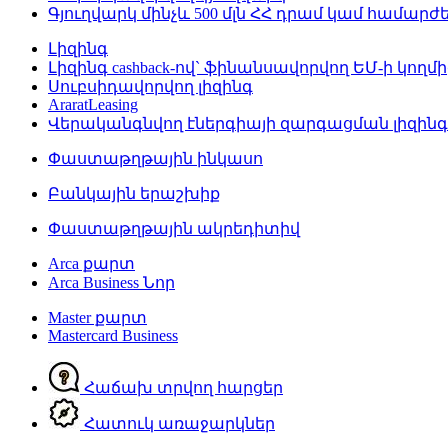
Գյուղվարկ մինչև 500 մլն ՀՀ դրամ կամ համար
Լիզինգ
Լիզինգ cashback-ով` ֆինանսավորվող ԵՄ-ի կողմի
Սուբսիդավորվող լիզինգ
AraratLeasing
Վերականգնվող էներգիայի զարգացման լիզին
Փաստաթղթային ինկասո
Բանկային երաշխիք
Փաստաթղթային ակրեդիտիվ
Arca քարտ
Arca Business
Նոր
Master քարտ
Mastercard Business
Հաճախ տրվող հարցեր
Հատուկ առաջարկներ