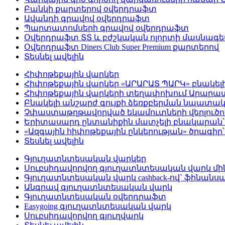
Բանկի քարտերով օվերդրաֆտ
Ավանդի գրավով օվերդրաֆտ
Պարտատոմսերի գրավով օվերդրաֆտ
Օվերդրաֆտ ՏՏ և բժշկական ոլորտի մասնագ
Օվերդրաֆտ Diners Club Super Premium քարտերով
Տեսնել ավելին
Հիփոթեքային վարկեր
Հիփոթեքային վարկեր «ԱՐԱՐԱՏ ՊԱՐԿ» բնակել
Հիփոթեքային վարկերի տեղափոխում Արար
Բնակելի անշարժ գույքի ձեռքբերման նպատակ
Չփաստաթղթավորված եկամուտների վերլուծութ
Երիտասարդ ընտանիքին մատչելի բնակարան՝ 
«Ազգային հիփոթեքային ընկերության» ծրագիր
Տեսնել ավելին
Գյուղատնտեսական վարկեր
Սուբսիդավորվող գյուղատնտեսական վարկ մինչ
Գյուղատնտեսական վարկ cashback-ով` ֆինանսա
Անգրավ գյուղատնտեսական վարկ
Գյուղատնտեսական օվերդրաֆտ
Easygoing գյուղատնտեսական վարկ
Սուբսիդավորվող գյուղվարկ