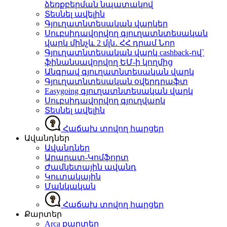
ձեռքբերման նպատակով
Տեսնել ավելին
Գյուղատնտեսական վարկեր
Սուբսիդավորվող գյուղատնտեսական
վարկ մինչև 2 մլն․ ՀՀ դրամ
Նոր
Գյուղատնտեսական վարկ cashback-ով`
ֆինանսավորվող ԵՄ-ի կողմից
Անգրավ գյուղատնտեսական վարկ
Գյուղատնտեսական օվերդրաֆտ
Easygoing գյուղատնտեսական վարկ
Սուբսիդավորվող գյուղվարկ
Տեսնել ավելին
Հաճախ տրվող հարցեր
Ավանդներ
Ավանդներ
Արարատ-Կոմֆորտ
Ժամկետային ավանդ
Կուտակային
Մանկական
Հաճախ տրվող հարցեր
Քարտեր
Arca քարտեր