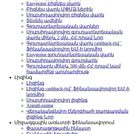
Easygoing բիզնես վարկ
Բիզնես վարկ ՄՓՄՁ-ներին
Սուբսիդավորվող բիզնես վարկ
Տեսնել ավելին
Գյուղատնտեսական վարկեր
Սուբսիդավորվող գյուղատնտեսական
վարկ մինչև 2 մլն․ ՀՀ դրամ
Նոր
Գյուղատնտեսական վարկ cashback-ով `
ֆինանսավորվող ԵՄ-ի կողմից
Easygoing գյուղատնտեսական վարկ
Սուբսիդավորվող գյուղվարկ
Գյուղվարկ մինչև 500 մլն ՀՀ դրամ կամ
համարժեք արտարժույթ
Լիզինգ
Լիզինգ
Լիզինգ cashback-ով` ֆինանսավորվող ԵՄ-ի
կողմից
Սուբսիդավորվող լիզինգ
AraratLeasing
Վերականգնվող էներգիայի զարգացման
լիզինգ
Նոր
Միջազգային առևտրի ֆինանսավորում
Փաստաթղթային ինկասո
Բանկային երաշխիք