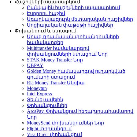
Հաշիվների սպասարկում
Բանկային հաշիվների սպասարկում
Էսքրոու հաշիվ
Առարկայազուրկ մետաղական հաշիվներ
Սոցիալական փաթեթի հաշիվներ
Փոխանցում և ստացում
Արագ դրամական փոխանցումների
համակարգեր
Multitransfer համակարգով
փոխանցումների ստացում
Նոր
STAK Money Transfer
Նոր
UBPAY
Golden Money համակարգով ուղարկված
գումարի ստացում
Ria Money Transfer
Ակցիա
Moneytun
Intel Express
Տեսնել ավելին
Փոխանցումներ
ArcaPay. Փոխանցում հեռախոսահամարով
Նոր
MoneySend փոխանցումներ
Նոր
Flight փոխանցում
Visa Direct փոխանցում