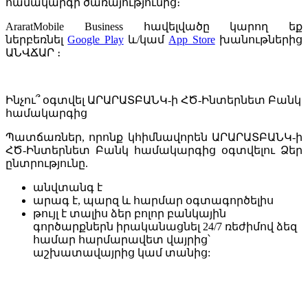
համակարգի ծառայությունից։
AraratMobile Business հավելվածը կարող եք
ներբեռնել
Google Play
և/կամ
App Store
խանութներից
ԱՆՎՃԱՐ ։
Ինչու՞ օգտվել ԱՐԱՐԱՏԲԱՆԿ-ի ՀԾ-Ինտերնետ Բանկ
համակարգից
Պատճառներ, որոնք կհիմնավորեն ԱՐԱՐԱՏԲԱՆԿ-ի
ՀԾ-Ինտերնետ Բանկ համակարգից օգտվելու Ձեր
ընտրությունը.
անվտանգ է
արագ է, պարզ և հարմար օգտագործելիս
թույլ է տալիս ձեր բոլոր բանկային
գործարքներն իրականացնել 24/7 ռեժիմով ձեզ
համար հարմարավետ վայրից՝
աշխատավայրից կամ տանից: