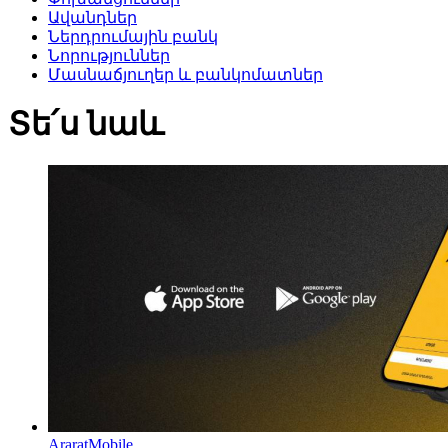
Ավանդներ
Ներդրումային բանկ
Նորություններ
Մասնաճյուղեր և բանկոմատներ
Տե՛ս նաև
AraratMobile