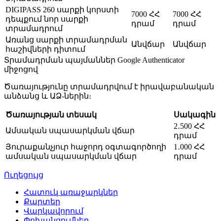
DIGIPASS 260 սարքի կորստի
7000 ՀՀ
7000 ՀՀ
դեպքում նոր սարքի
դրամ
դրամ
տրամադրում
Առանց սարքի տրամադրման
Անվճար
Անվճար
հաշիվների դիտում
Տրամադրման պայմաններ Google Authenticator
միջոցով
Ծառայությունը տրամադրվում է իրավաբանական
անձանց և ԱՁ-ներին։
Ծառայության տեսակ
Սակագին
2․500 ՀՀ
Ամսական սպասարկման վճար
դրամ
Յուրաքանչյուր հաջորդ օգտագործողի
1․000 ՀՀ
ամսական սպասարկման վճար
դրամ
Ուղեցույց
Հատուկ առաջարկներ
Քարտեր
Վարկավորում
Փոխանցումներ