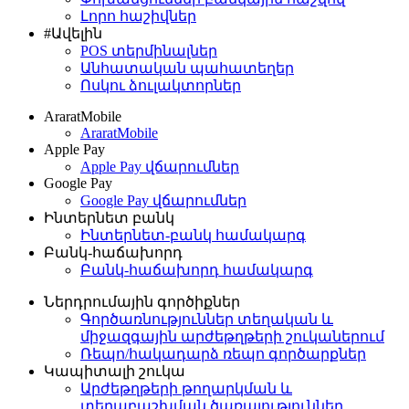
Լորո հաշիվներ
#Ավելին
POS տերմինալներ
Անհատական պահատեղեր
Ոսկու ձուլակտորներ
AraratMobile
AraratMobile
Apple Pay
Apple Pay վճարումներ
Google Pay
Google Pay վճարումներ
Ինտերնետ բանկ
Ինտերնետ-բանկ համակարգ
Բանկ-հաճախորդ
Բանկ-հաճախորդ համակարգ
Ներդրումային գործիքներ
Գործառնություններ տեղական և
միջազգային արժեթղթերի շուկաներում
Ռեպո/հակադարձ ռեպո գործարքներ
Կապիտալի շուկա
Արժեթղթերի թողարկման և
տեղաբաշխման ծառայություններ