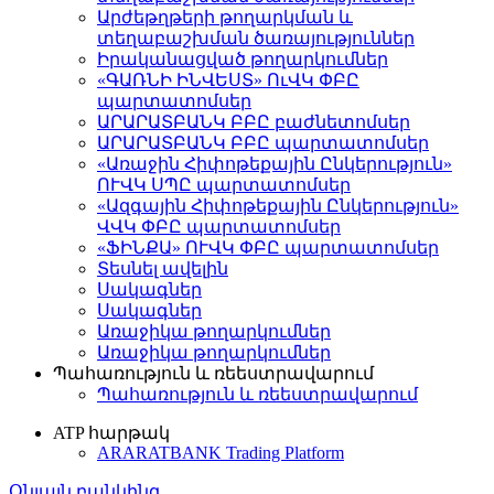
Արժեթղթերի թողարկման և
տեղաբաշխման ծառայություններ
Իրականացված թողարկումներ
«ԳԱՌՆԻ ԻՆՎԵՍՏ» ՈւՎԿ ՓԲԸ
պարտատոմսեր
ԱՐԱՐԱՏԲԱՆԿ ԲԲԸ բաժնետոմսեր
ԱՐԱՐԱՏԲԱՆԿ ԲԲԸ պարտատոմսեր
«Առաջին Հիփոթեքային Ընկերություն»
ՈՒՎԿ ՍՊԸ պարտատոմսեր
«Ազգային Հիփոթեքային Ընկերություն»
ՎՎԿ ՓԲԸ պարտատոմսեր
«ՖԻՆՔԱ» ՈՒՎԿ ՓԲԸ պարտատոմսեր
Տեսնել ավելին
Սակագներ
Սակագներ
Առաջիկա թողարկումներ
Առաջիկա թողարկումներ
Պահառություն և ռեեստրավարում
Պահառություն և ռեեստրավարում
ATP հարթակ
ARARATBANK Trading Platform
Օնլայն բանկինգ