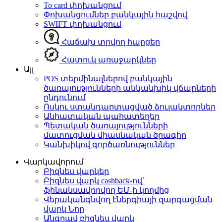
To card փոխանցում
Փոխանցումներ բանկային հաշվով
SWIFT փոխանցում
Հաճախ տրվող հարցեր
Հատուկ առաջարկներ
Այլ
POS տերմինալներով բանկային
ծառայությունների անկանխիկ վճարների
ընդունում
Ոսկու ստանդարտացված ձուլակտորներ
Անհատական պահատեղեր
Պետական ծառայությունների
մատուցման միասնական ծրագիր
Կանխիկով գործառնություններ
Վարկավորում
Բիզնես վարկեր
Բիզնես վարկ cashback-ով`
ֆինանսավորվող ԵՄ-ի կողմից
Վերականգնվող էներգիայի զարգացման
վարկ
Նոր
Անգրավ բիզնես վարկ