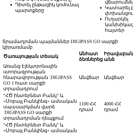
վճարումնե
Դիտել ընթացիկ կոմունալ
Կատարել բ
պարտքերը
փոխանցու
Ուղարկել
կանխիկա
հայտեր
Տրամադրման պայմաններ DIGIPASS GO սարքի
կիրառմամբ
Անհատ
Իրավաբան
Ծառայության տեսակ
ձեռներեց
անձ
Առանց Էլեկտրոնային
ստորագրության
հնարավորության DIGIPASS
Անվճար
Անվճար
GO 1 հատ սարքի
տրամադրում
“ՀԾ ինտերնետ Բանկ” և
«Մոբայլ Բանկինգ» ամսական
1100 ՀՀ
4000 ՀՀ
սպասարկման վարձ
դրամ
դրամ
DIGIPASS GO սարքի
տրամադրման դեպքում
“ՀԾ ինտերնետ Բանկ” և
«Մոբայլ Բանկինգ» ամսական