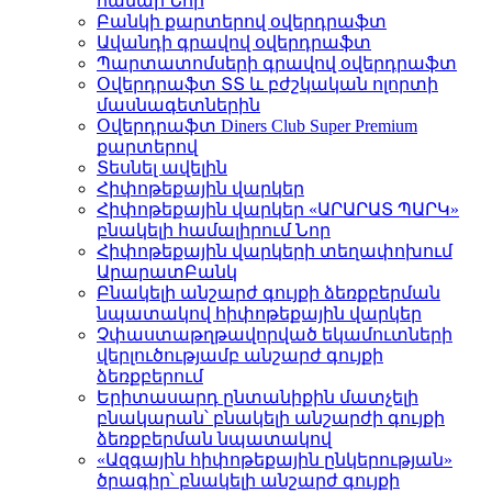
համար
Նոր
Բանկի քարտերով օվերդրաֆտ
Ավանդի գրավով օվերդրաֆտ
Պարտատոմսերի գրավով օվերդրաֆտ
Օվերդրաֆտ ՏՏ և բժշկական ոլորտի
մասնագետներին
Օվերդրաֆտ Diners Club Super Premium
քարտերով
Տեսնել ավելին
Հիփոթեքային վարկեր
Հիփոթեքային վարկեր «ԱՐԱՐԱՏ ՊԱՐԿ»
բնակելի համալիրում
Նոր
Հիփոթեքային վարկերի տեղափոխում
ԱրարատԲանկ
Բնակելի անշարժ գույքի ձեռքբերման
նպատակով հիփոթեքային վարկեր
Չփաստաթղթավորված եկամուտների
վերլուծությամբ անշարժ գույքի
ձեռքբերում
Երիտասարդ ընտանիքին մատչելի
բնակարան՝ բնակելի անշարժի գույքի
ձեռքբերման նպատակով
«Ազգային հիփոթեքային ընկերության»
ծրագիր՝ բնակելի անշարժ գույքի