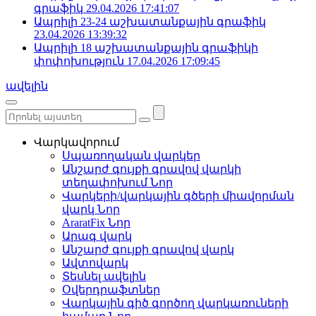
գրաֆիկ
29.04.2026 17:41:07
Ապրիլի 23-24 աշխատանքային գրաֆիկ
23.04.2026 13:39:32
Ապրիլի 18 աշխատանքային գրաֆիկի
փոփոխություն
17.04.2026 17:09:45
ավելին
Վարկավորում
Սպառողական վարկեր
Անշարժ գույքի գրավով վարկի
տեղափոխում
Նոր
Վարկերի/վարկային գծերի միավորման
վարկ
Նոր
AraratFix
Նոր
Արագ վարկ
Անշարժ գույքի գրավով վարկ
Ավտովարկ
Տեսնել ավելին
Օվերդրաֆտներ
Վարկային գիծ գործող վարկառուների