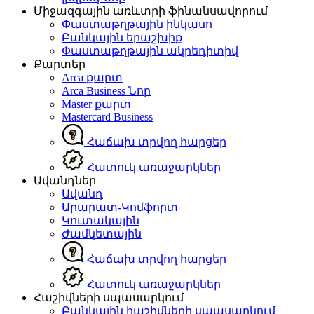
Միջազգային առևտրի ֆինանսավորում
Փաստաթղթային ինկասո
Բանկային երաշխիք
Փաստաթղթային ակրեդիտիվ
Քարտեր
Arca քարտ
Arca Business
Նոր
Master քարտ
Mastercard Business
Հաճախ տրվող հարցեր
Հատուկ առաջարկներ
Ավանդներ
Ավանդ
Արարատ-Կոմֆորտ
Կուտակային
Ժամկետային
Հաճախ տրվող հարցեր
Հատուկ առաջարկներ
Հաշիվների սպասարկում
Բանկային հաշիվների սպասարկում