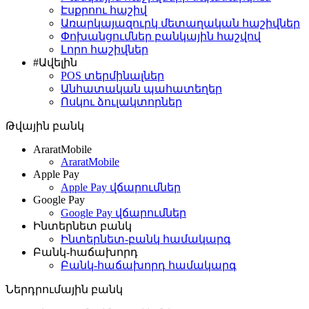
Էսքրոու հաշիվ
Առարկայազուրկ մետաղական հաշիվներ
Փոխանցումներ բանկային հաշվով
Լորո հաշիվներ
#Ավելին
POS տերմինալներ
Անհատական պահատեղեր
Ոսկու ձուլակտորներ
Թվային բանկ
AraratMobile
AraratMobile
Apple Pay
Apple Pay վճարումներ
Google Pay
Google Pay վճարումներ
Ինտերնետ բանկ
Ինտերնետ-բանկ համակարգ
Բանկ-հաճախորդ
Բանկ-հաճախորդ համակարգ
Ներդրումային բանկ