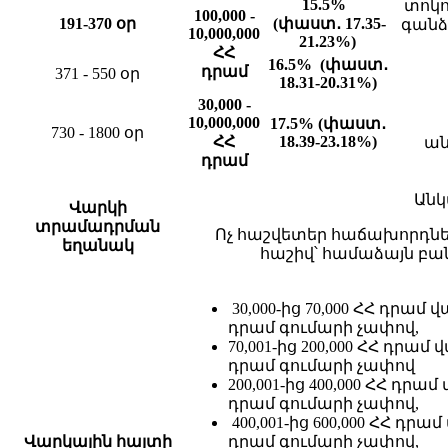
15.5%
տոկո
100,000 -
191-370 օր
(փաստ․
17.35-
գանձ
10,000,000
21.23%
)
ՀՀ
16.5% (փաստ․
դրամ
371 - 550 օր
18.31-20.31%
)
30,000 -
10,000,000
17.5% (փաստ․
730 - 1800 օր
ՀՀ
18.39-23.18%)
ան
դրամ
Ան
Վարկի
տրամադրման
Ոչ հաշվետեր հաճախորդնե
եղանակ
հաշիվ՝ համաձայն բա
30,000-ից 70,000 ՀՀ դրամ 
դրամ գումարի չափով,
70,001-ից 200,000 ՀՀ դրամ
դրամ գումարի չափով
200,001-ից 400,000 ՀՀ դրա
դրամ գումարի չափով,
400,001-ից 600,000 ՀՀ դրա
Վարկային հայտի
դրամ գումարի չափով,