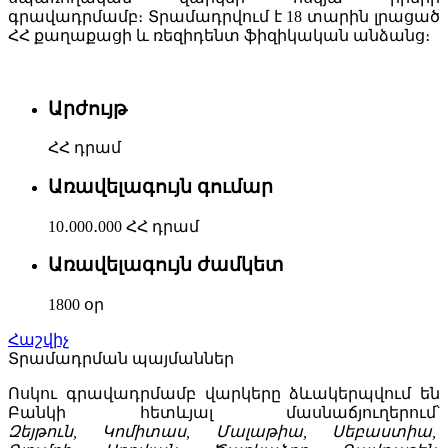
գրավադրմամբ։ Տրամադրվում է 18 տարին լրացած
ՀՀ քաղաքացի և ռեզիդենտ ֆիզիկական անձանց։
Արժույթ
ՀՀ դրամ
Առավելագույն գումար
10․000․000 ՀՀ դրամ
Առավելագույն ժամկետ
1800 օր
Հաշվիչ
Տրամադրման պայմաններ
Ոսկու գրավադրմամբ վարկերը ձևակերպվում են
Բանկի հետևյալ մասնաճյուղերում՝
Զեյթուն, Կոմիտաս, Մալաթիա, Սեբաստիա,