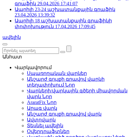
գրաֆիկ
29.04.2026 17:41:07
Ապրիլի 23-24 աշխատանքային գրաֆիկ
23.04.2026 13:39:32
Ապրիլի 18 աշխատանքային գրաֆիկի
փոփոխություն
17.04.2026 17:09:45
ավելին
Անհատ
Վարկավորում
Սպառողական վարկեր
Անշարժ գույքի գրավով վարկի
տեղափոխում
Նոր
Վարկերի/վարկային գծերի միավորման
վարկ
Նոր
AraratFix
Նոր
Արագ վարկ
Անշարժ գույքի գրավով վարկ
Ավտովարկ
Տեսնել ավելին
Օվերդրաֆտներ