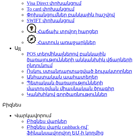
Visa Direct փոխանցում
To card փոխանցում
Փոխանցումներ բանկային հաշվով
SWIFT փոխանցում
Հաճախ տրվող հարցեր
Հատուկ առաջարկներ
Այլ
POS տերմինալներով բանկային
ծառայությունների անկանխիկ վճարների
ընդունում
Ոսկու ստանդարտացված ձուլակտորներ
Անհատական պահատեղեր
Պետական ծառայությունների
մատուցման միասնական ծրագիր
Կանխիկով գործառնություններ
Բիզնես
Վարկավորում
Բիզնես վարկեր
Բիզնես վարկ cashback-ով`
ֆինանսավորվող ԵՄ-ի կողմից