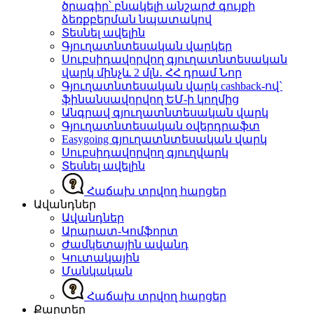
ծրագիր՝ բնակելի անշարժ գույքի
ձեռքբերման նպատակով
Տեսնել ավելին
Գյուղատնտեսական վարկեր
Սուբսիդավորվող գյուղատնտեսական
վարկ մինչև 2 մլն․ ՀՀ դրամ
Նոր
Գյուղատնտեսական վարկ cashback-ով`
ֆինանսավորվող ԵՄ-ի կողմից
Անգրավ գյուղատնտեսական վարկ
Գյուղատնտեսական օվերդրաֆտ
Easygoing գյուղատնտեսական վարկ
Սուբսիդավորվող գյուղվարկ
Տեսնել ավելին
Հաճախ տրվող հարցեր
Ավանդներ
Ավանդներ
Արարատ-Կոմֆորտ
Ժամկետային ավանդ
Կուտակային
Մանկական
Հաճախ տրվող հարցեր
Քարտեր