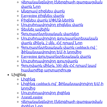
Վերականգնվող էներգիայի զարգացման
վարկ
Նոր
Անգրավ բիզնես վարկ
Easygoing բիզնես վարկ
Բիզնես վարկ ՄՓՄՁ-ներին
Սուբսիդավորվող բիզնես վարկ
Տեսնել ավելին
Գյուղատնտեսական վարկեր
Սուբսիդավորվող գյուղատնտեսական
վարկ մինչև 2 մլն․ ՀՀ դրամ
Նոր
Գյուղատնտեսական վարկ cashback-ով `
ֆինանսավորվող ԵՄ-ի կողմից
Easygoing գյուղատնտեսական վարկ
Սուբսիդավորվող գյուղվարկ
Գյուղվարկ մինչև 500 մլն ՀՀ դրամ կամ
համարժեք արտարժույթ
Լիզինգ
Լիզինգ
Լիզինգ cashback-ով` ֆինանսավորվող ԵՄ-ի
կողմից
Սուբսիդավորվող լիզինգ
AraratLeasing
Վերականգնվող էներգիայի զարգացման
լիզինգ
Նոր