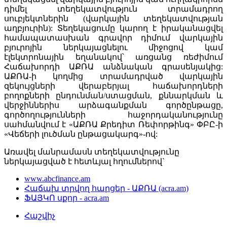
դիմել տեղեկատվություն տրամադրող
սուբյեկտներին (վարկային տեղեկատվության
աղբյուրին): Տեղեկացումը կարող է իրականացվել
համապատասխան գրավոր դիմում վարկային
բյուրոյին ներկայացնելու միջոցով կամ
էլեկտրոնային եղանակով՝ առցանց ռեժիմում
Հաճախորդի ԱՔՌԱ անձնական գրասենյակից:
ԱՔՌԱ-ի կողմից տրամադրված վարկային
զեկույցների վերաբերյալ հաճախորդների
բողոքների ընդունման/ստացման, քննարկման և
վերջիններիս արձագանքման գործընթացը,
գործողությունների հաջորդականությունը
սահմանվում է «ԱՔՌԱ Քրեդիտ Ռեփորթինգ» ՓԲԸ-ի
«Վեճերի լուծման ընթացակարգ»-ով:
Առավել մանրամասն տեղեկատվությունը
ներկայացված է հետևյալ հղումներով`
www.abcfinance.am
Հաճախ տրվող հարցեր - ԱՔՌԱ (acra.am)
ՖԱՅԿՈ սքոր - acra.am
Հաշվիչ