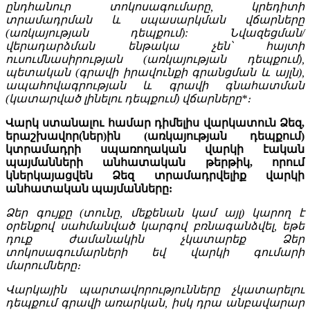
ընդհանուր տոկոսագումարը, կրեդիտի
տրամադրման և սպասարկման վճարները
(առկայության դեպքում): Նվազեցման/
վերադարձման ենթակա չեն՝ հայտի
ուսումնասիրության (առկայության դեպքում),
պետական (գրավի իրավունքի գրանցման և այլն),
ապահովագրության և գրավի գնահատման
(կատարված լինելու դեպքում) վճարները*։
Վարկ ստանալու համար դիմելիս վարկատուն Ձեզ,
երաշխավոր(ներ)ին (առկայության դեպքում)
կտրամադրի սպառողական վարկի էական
պայմանների անհատական թերթիկ, որում
կներկայացվեն Ձեզ տրամադրվելիք վարկի
անհատական պայմանները:
Ձեր գույքը (տունը, մեքենան կամ այլ) կարող է
օրենքով սահմանված կարգով բռնագանձվել, եթե
դուք ժամանակին չկատարեք Ձեր
տոկոսագումարների եվ վարկի գումարի
մարումները։
Վարկային պարտավորությունները չկատարելու
դեպքում գրավի առարկան, իսկ դրա անբավարար