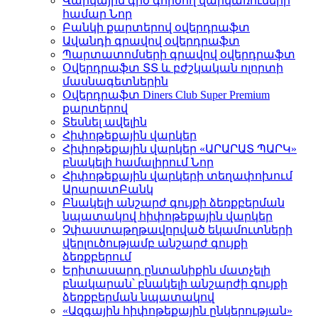
Վարկային գիծ գործող վարկառուների
համար
Նոր
Բանկի քարտերով օվերդրաֆտ
Ավանդի գրավով օվերդրաֆտ
Պարտատոմսերի գրավով օվերդրաֆտ
Օվերդրաֆտ ՏՏ և բժշկական ոլորտի
մասնագետներին
Օվերդրաֆտ Diners Club Super Premium
քարտերով
Տեսնել ավելին
Հիփոթեքային վարկեր
Հիփոթեքային վարկեր «ԱՐԱՐԱՏ ՊԱՐԿ»
բնակելի համալիրում
Նոր
Հիփոթեքային վարկերի տեղափոխում
ԱրարատԲանկ
Բնակելի անշարժ գույքի ձեռքբերման
նպատակով հիփոթեքային վարկեր
Չփաստաթղթավորված եկամուտների
վերլուծությամբ անշարժ գույքի
ձեռքբերում
Երիտասարդ ընտանիքին մատչելի
բնակարան՝ բնակելի անշարժի գույքի
ձեռքբերման նպատակով
«Ազգային հիփոթեքային ընկերության»