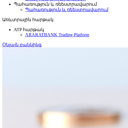
Պահառություն և ռեեստրավարում
Պահառություն և ռեեստրավարում
Առևտրային հարթակ
ATP հարթակ
ARARATBANK Trading Platform
Օնլայն բանկինգ