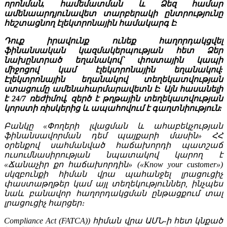
որոնման, համեմատման և Ձեզ համար
ամենաարդյունավետ տարբերակի ընտրությունը
հեշտացնող էլեկտրոնային համակարգ է:
Դուք իրավունք ունեք հաղորդակցվել
ֆինանսական կազմակերպության հետ Ձեր
նախընտրած եղանակով՝ փոստային կապի
միջոցով կամ էլեկտրոնային եղանակով:
Էլեկտրոնային եղանակով տեղեկատվության
ստացումը ամենահարմարավետն է: Այն հասանելի
է 24/7 ռեժիմով, զերծ է թղթային տեղեկատվության
կորստի ռիսկերից և ապահովում է գաղտնիություն:
Բանկը «Փողերի լվացման և ահաբեկչության
ֆինանսավորման դեմ պայքարի մասին» ՀՀ
օրենքով սահմանված հաճախորդի պատշաճ
ուսումնասիրության նպատակով կարող է
«Ճանաչիր քո հաճախորդին» («Know your customer»)
սկզբունքի հիման վրա պահանջել լրացուցիչ
փաստաթղթեր կամ այլ տեղեկություններ, ինչպես
նաև բանավոր հաղորդակցման ընթացքում տալ
լրացուցիչ հարցեր։
Compliance Act (FATCA)) հիման վրա ԱՄՆ-ի հետ կնքած