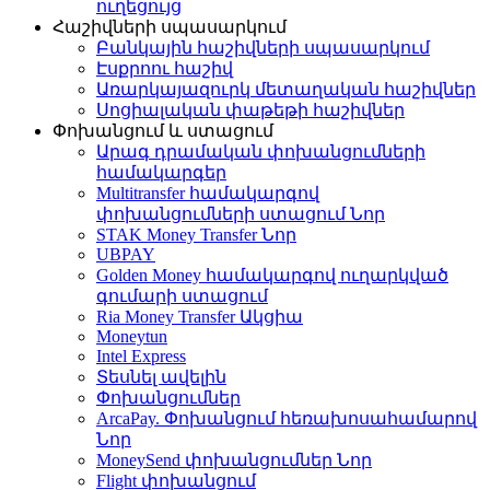
ուղեցույց
Հաշիվների սպասարկում
Բանկային հաշիվների սպասարկում
Էսքրոու հաշիվ
Առարկայազուրկ մետաղական հաշիվներ
Սոցիալական փաթեթի հաշիվներ
Փոխանցում և ստացում
Արագ դրամական փոխանցումների
համակարգեր
Multitransfer համակարգով
փոխանցումների ստացում
Նոր
STAK Money Transfer
Նոր
UBPAY
Golden Money համակարգով ուղարկված
գումարի ստացում
Ria Money Transfer
Ակցիա
Moneytun
Intel Express
Տեսնել ավելին
Փոխանցումներ
ArcaPay. Փոխանցում հեռախոսահամարով
Նոր
MoneySend փոխանցումներ
Նոր
Flight փոխանցում