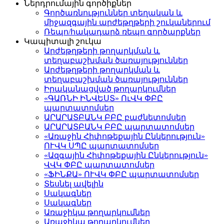
Ներդրումային գործիքներ
Գործառնություններ տեղական և
միջազգային արժեթղթերի շուկաներում
Ռեպո/հակադարձ ռեպո գործարքներ
Կապիտալի շուկա
Արժեթղթերի թողարկման և
տեղաբաշխման ծառայություններ
Արժեթղթերի թողարկման և
տեղաբաշխման ծառայություններ
Իրականացված թողարկումներ
«ԳԱՌՆԻ ԻՆՎԵՍՏ» ՈւՎԿ ՓԲԸ
պարտատոմսեր
ԱՐԱՐԱՏԲԱՆԿ ԲԲԸ բաժնետոմսեր
ԱՐԱՐԱՏԲԱՆԿ ԲԲԸ պարտատոմսեր
«Առաջին Հիփոթեքային Ընկերություն»
ՈՒՎԿ ՍՊԸ պարտատոմսեր
«Ազգային Հիփոթեքային Ընկերություն»
ՎՎԿ ՓԲԸ պարտատոմսեր
«ՖԻՆՔԱ» ՈՒՎԿ ՓԲԸ պարտատոմսեր
Տեսնել ավելին
Սակագներ
Սակագներ
Առաջիկա թողարկումներ
Առաջիկա թողարկումներ