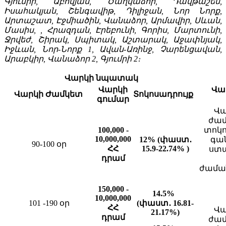
Գյումրի, Աբովյան, Ծաղկաձոր, Դավթաշեն,
Իսահակյան, Շենգավիթ, Դիլիջան, Նոր Նորք,
Արտաշատ, Էջմիածին, Վանաձոր, Արմավիր, Սևան,
Մասիս, , Հրազդան, Էրեբունի, Գորիս, Մարտունի,
Ջրվեժ, Շիրակ, Սպիտակ, Աշտարակ, Աջափնյակ,
Իջևան, Նոր-Նորք 1, Ավան-Առինջ, Չարենցավան,
Արաբկիր, Վանաձոր 2, Գյումրի 2։
Վարկի
նպատակ
Վարկի
Վա
Վարկի
Ժամկետ
Տոկոսադրույք
գումար
Վա
ժամ
100,000 -
տոկո
10,000,000
12% (փաստ․
գան
90-100 օր
ՀՀ
15.9-22.74%
)
ստա
դրամ
ժամա
150,000 -
14.5%
10,000,000
101 -190 օր
(փաստ․ 16.81-
ՀՀ
Վա
21.17%)
դրամ
ժամ