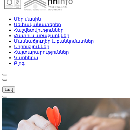
Մեր մասին
Սեփականատերեր
Հաշվետվություններ
Հատուկ առաջարկներ
Մասնաճյուղեր և բանկոմատներ
Նորություններ
Հայտարարություններ
Կարիերա
Բլոգ
Լավ