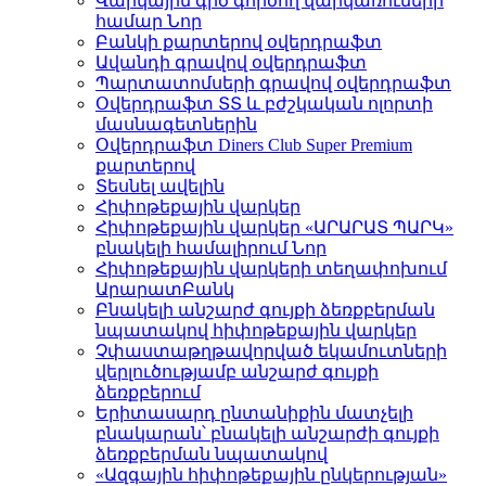
Վարկային գիծ գործող վարկառուների
համար
Նոր
Բանկի քարտերով օվերդրաֆտ
Ավանդի գրավով օվերդրաֆտ
Պարտատոմսերի գրավով օվերդրաֆտ
Օվերդրաֆտ ՏՏ և բժշկական ոլորտի
մասնագետներին
Օվերդրաֆտ Diners Club Super Premium
քարտերով
Տեսնել ավելին
Հիփոթեքային վարկեր
Հիփոթեքային վարկեր «ԱՐԱՐԱՏ ՊԱՐԿ»
բնակելի համալիրում
Նոր
Հիփոթեքային վարկերի տեղափոխում
ԱրարատԲանկ
Բնակելի անշարժ գույքի ձեռքբերման
նպատակով հիփոթեքային վարկեր
Չփաստաթղթավորված եկամուտների
վերլուծությամբ անշարժ գույքի
ձեռքբերում
Երիտասարդ ընտանիքին մատչելի
բնակարան՝ բնակելի անշարժի գույքի
ձեռքբերման նպատակով
«Ազգային հիփոթեքային ընկերության»