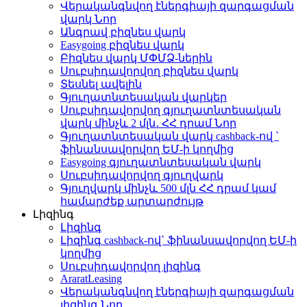
Վերականգնվող էներգիայի զարգացման
վարկ
Նոր
Անգրավ բիզնես վարկ
Easygoing բիզնես վարկ
Բիզնես վարկ ՄՓՄՁ-ներին
Սուբսիդավորվող բիզնես վարկ
Տեսնել ավելին
Գյուղատնտեսական վարկեր
Սուբսիդավորվող գյուղատնտեսական
վարկ մինչև 2 մլն․ ՀՀ դրամ
Նոր
Գյուղատնտեսական վարկ cashback-ով `
ֆինանսավորվող ԵՄ-ի կողմից
Easygoing գյուղատնտեսական վարկ
Սուբսիդավորվող գյուղվարկ
Գյուղվարկ մինչև 500 մլն ՀՀ դրամ կամ
համարժեք արտարժույթ
Լիզինգ
Լիզինգ
Լիզինգ cashback-ով` ֆինանսավորվող ԵՄ-ի
կողմից
Սուբսիդավորվող լիզինգ
AraratLeasing
Վերականգնվող էներգիայի զարգացման
լիզինգ
Նոր