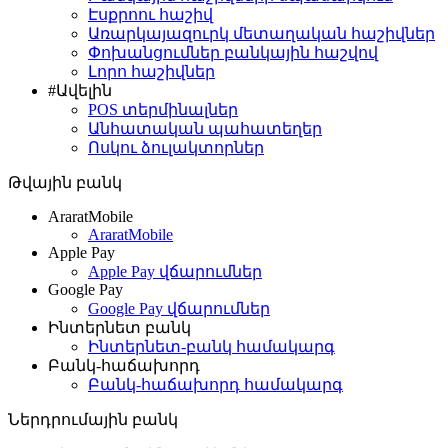
Էսքրոու հաշիվ
Առարկայազուրկ մետաղական հաշիվներ
Փոխանցումներ բանկային հաշվով
Լորո հաշիվներ
#Ավելին
POS տերմինալներ
Անհատական պահատեղեր
Ոսկու ձուլակտորներ
Թվային բանկ
AraratMobile
AraratMobile
Apple Pay
Apple Pay վճարումներ
Google Pay
Google Pay վճարումներ
Ինտերնետ բանկ
Ինտերնետ-բանկ համակարգ
Բանկ-հաճախորդ
Բանկ-հաճախորդ համակարգ
Ներդրումային բանկ