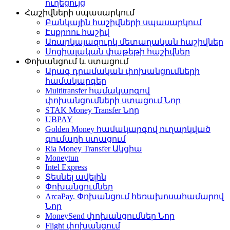
ուղեցույց
Հաշիվների սպասարկում
Բանկային հաշիվների սպասարկում
Էսքրոու հաշիվ
Առարկայազուրկ մետաղական հաշիվներ
Սոցիալական փաթեթի հաշիվներ
Փոխանցում և ստացում
Արագ դրամական փոխանցումների
համակարգեր
Multitransfer համակարգով
փոխանցումների ստացում
Նոր
STAK Money Transfer
Նոր
UBPAY
Golden Money համակարգով ուղարկված
գումարի ստացում
Ria Money Transfer
Ակցիա
Moneytun
Intel Express
Տեսնել ավելին
Փոխանցումներ
ArcaPay. Փոխանցում հեռախոսահամարով
Նոր
MoneySend փոխանցումներ
Նոր
Flight փոխանցում