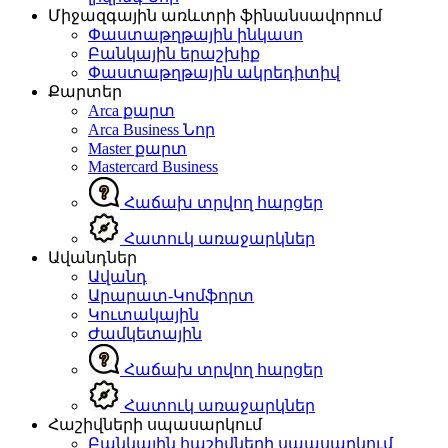
Միջազգային առևտրի ֆինանսավորում
Փաստաթղթային ինկասո
Բանկային երաշխիք
Փաստաթղթային ակրեդիտիվ
Քարտեր
Arca քարտ
Arca Business
Նոր
Master քարտ
Mastercard Business
Հաճախ տրվող հարցեր
Հատուկ առաջարկներ
Ավանդներ
Ավանդ
Արարատ-Կոմֆորտ
Կուտակային
Ժամկետային
Հաճախ տրվող հարցեր
Հատուկ առաջարկներ
Հաշիվների սպասարկում
Բանկային հաշիվների սպասարկում