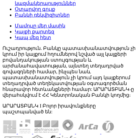
կազմակերպություններ
Օտարվող գույք
Բանկի ռեկվիզիտներ
Մամուլը մեր մասին
Կայքի քարտեզ
Կապ մեզ հետ
Ուշադրություն. Բանկը պատասխանատվություն չի
կրում իր կայքում հղումներով նշված այլ կայքերի
բովանդակության ստույգության և
արժանահավատության, այնտեղ տեղադրված
գովազդների համար, ինչպես նաև
պատասխանատվություն չի կրում այդ կայքերում
տեղադրված տեղեկատվության օգտագործման
հնարավոր հետևանքների համար: ԱՐԱՐԱՏԲԱՆԿ-ը
վերահսկվում է ՀՀ Կենտրոնական Բանկի կողմից։
ԱՐԱՐԱՏԲԱՆԿ I Բոլոր իրավունքները
պաշտպանված են: