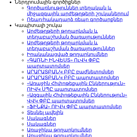
Ներդրումային գործիքներ
Գործառնություններ տեղական և
միջազգային արժեթղթերի շուկաներում
Ռեպո/հակադարձ ռեպո գործարքներ
Կապիտալի շուկա
Արժեթղթերի թողարկման և
տեղաբաշխման ծառայություններ
Արժեթղթերի թողարկման և
տեղաբաշխման ծառայություններ
Իրականացված թողարկումներ
«ԳԱՌՆԻ ԻՆՎԵՍՏ» ՈւՎԿ ՓԲԸ
պարտատոմսեր
ԱՐԱՐԱՏԲԱՆԿ ԲԲԸ բաժնետոմսեր
ԱՐԱՐԱՏԲԱՆԿ ԲԲԸ պարտատոմսեր
«Առաջին Հիփոթեքային Ընկերություն»
ՈՒՎԿ ՍՊԸ պարտատոմսեր
«Ազգային Հիփոթեքային Ընկերություն»
ՎՎԿ ՓԲԸ պարտատոմսեր
«ՖԻՆՔԱ» ՈՒՎԿ ՓԲԸ պարտատոմսեր
Տեսնել ավելին
Սակագներ
Սակագներ
Առաջիկա թողարկումներ
Առաջիկա թողարկումներ