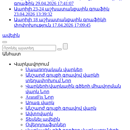
գրաֆիկ
29.04.2026 17:41:07
Ապրիլի 23-24 աշխատանքային գրաֆիկ
23.04.2026 13:39:32
Ապրիլի 18 աշխատանքային գրաֆիկի
փոփոխություն
17.04.2026 17:09:45
ավելին
Անհատ
Վարկավորում
Սպառողական վարկեր
Անշարժ գույքի գրավով վարկի
տեղափոխում
Նոր
Վարկերի/վարկային գծերի միավորման
վարկ
Նոր
AraratFix
Նոր
Արագ վարկ
Անշարժ գույքի գրավով վարկ
Ավտովարկ
Տեսնել ավելին
Օվերդրաֆտներ