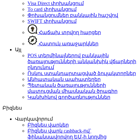
Visa Direct փոխանցում
To card փոխանցում
Փոխանցումներ բանկային հաշվով
SWIFT փոխանցում
Հաճախ տրվող հարցեր
Հատուկ առաջարկներ
Այլ
POS տերմինալներով բանկային
ծառայությունների անկանխիկ վճարների
ընդունում
Ոսկու ստանդարտացված ձուլակտորներ
Անհատական պահատեղեր
Պետական ծառայությունների
մատուցման միասնական ծրագիր
Կանխիկով գործառնություններ
Բիզնես
Վարկավորում
Բիզնես վարկեր
Բիզնես վարկ cashback-ով`
ֆինանսավորվող ԵՄ-ի կողմից