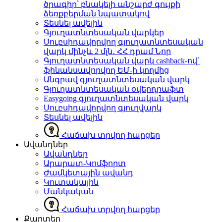
ծրագիր՝ բնակելի անշարժ գույքի
ձեռքբերման նպատակով
Տեսնել ավելին
Գյուղատնտեսական վարկեր
Սուբսիդավորվող գյուղատնտեսական
վարկ մինչև 2 մլն․ ՀՀ դրամ
Նոր
Գյուղատնտեսական վարկ cashback-ով`
ֆինանսավորվող ԵՄ-ի կողմից
Անգրավ գյուղատնտեսական վարկ
Գյուղատնտեսական օվերդրաֆտ
Easygoing գյուղատնտեսական վարկ
Սուբսիդավորվող գյուղվարկ
Տեսնել ավելին
Հաճախ տրվող հարցեր
Ավանդներ
Ավանդներ
Արարատ-Կոմֆորտ
Ժամկետային ավանդ
Կուտակային
Մանկական
Հաճախ տրվող հարցեր
Քարտեր