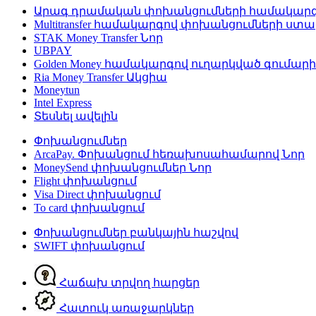
Արագ դրամական փոխանցումների համակար
Multitransfer համակարգով փոխանցումների ստ
STAK Money Transfer
Նոր
UBPAY
Golden Money համակարգով ուղարկված գումար
Ria Money Transfer
Ակցիա
Moneytun
Intel Express
Տեսնել ավելին
Փոխանցումներ
ArcaPay. Փոխանցում հեռախոսահամարով
Նոր
MoneySend փոխանցումներ
Նոր
Flight փոխանցում
Visa Direct փոխանցում
To card փոխանցում
Փոխանցումներ բանկային հաշվով
SWIFT փոխանցում
Հաճախ տրվող հարցեր
Հատուկ առաջարկներ