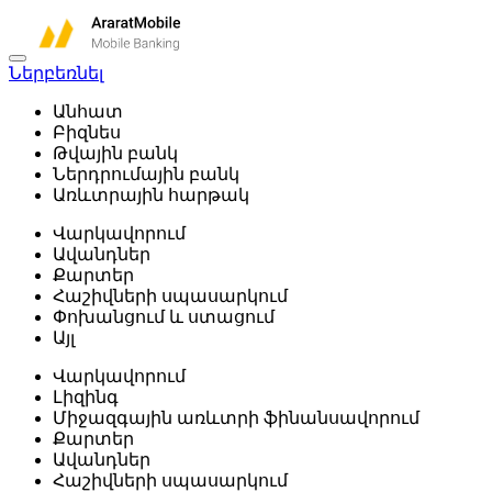
Ներբեռնել
Անհատ
Բիզնես
Թվային բանկ
Ներդրումային բանկ
Առևտրային հարթակ
Վարկավորում
Ավանդներ
Քարտեր
Հաշիվների սպասարկում
Փոխանցում և ստացում
Այլ
Վարկավորում
Լիզինգ
Միջազգային առևտրի ֆինանսավորում
Քարտեր
Ավանդներ
Հաշիվների սպասարկում