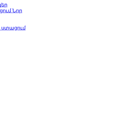
գեր
ացում
Նոր
ի ստացում