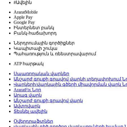
#Ավելին
AraratMobile
Apple Pay
Google Pay
Ինտերնետ բանկ
Բանկ-հաճախորդ
Ներդրումային գործիքներ
Կապիտալի շուկա
Պահառություն և ռեեստրավարում
ATP հարթակ
Սպառողական վարկեր
Անշարժ գույքի գրավով վարկի տեղափոխում
Ն
Վարկերի/վարկային գծերի միավորման վարկ
Ն
AraratFix
Նոր
Արագ վարկ
Անշարժ գույքի գրավով վարկ
Ավտովարկ
Տեսնել ավելին
Օվերդրաֆտներ
Վարկային գիծ գործող վարկառուների համար