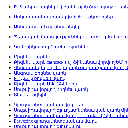
POS տերմինալներով բանկային ծառայությունն
Ոսկու ստանդարտացված ձուլակտորներ
Անհատական պահատեղեր
Պետական ծառայությունների մատուցման մի
Կանխիկով գործառնություններ
Բիզնես վարկեր
Բիզնես վարկ cashback-ով` ֆինանսավորվող ԵՄ-ի
Վերականգնվող էներգիայի զարգացման վարկ
Անգրավ բիզնես վարկ
Easygoing բիզնես վարկ
Բիզնես վարկ ՄՓՄՁ-ներին
Սուբսիդավորվող բիզնես վարկ
Տեսնել ավելին
Գյուղատնտեսական վարկեր
Սուբսիդավորվող գյուղատնտեսական վարկ մինչ
Գյուղատնտեսական վարկ cashback-ով ` ֆինանս
Easygoing գյուղատնտեսական վարկ
Սուբսիդավորվող գյուղվարկ