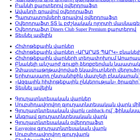
Բանկի քարտերով օվերդրաֆտ
Ավանդի գրավով օվերդրաֆտ
Պարտատոմսերի գրավով օվերդրաֆտ
Օվերդրաֆտ ՏՏ և բժշկական ոլորտի մասնագ
Օվերդրաֆտ Diners Club Super Premium քարտերով
Տեսնել ավելին
Հիփոթեքային վարկեր
Հիփոթեքային վարկեր «ԱՐԱՐԱՏ ՊԱՐԿ» բնակել
Հիփոթեքային վարկերի տեղափոխում Արար
Բնակելի անշարժ գույքի ձեռքբերման նպատակ
Չփաստաթղթավորված եկամուտների վերլուծութ
Երիտասարդ ընտանիքին մատչելի բնակարան՝ 
«Ազգային հիփոթեքային ընկերության» ծրագիր
Տեսնել ավելին
Գյուղատնտեսական վարկեր
Սուբսիդավորվող գյուղատնտեսական վարկ մինչ
Գյուղատնտեսական վարկ cashback-ով` ֆինանսա
Անգրավ գյուղատնտեսական վարկ
Գյուղատնտեսական օվերդրաֆտ
Easygoing գյուղատնտեսական վարկ
Սուբսիդավորվող գյուղվարկ