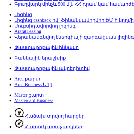
Գյուղվարկ մինչև 500 մլն ՀՀ դրամ կամ համար
Լիզինգ
Լիզինգ cashback-ով` ֆինանսավորվող ԵՄ-ի կողմի
Սուբսիդավորվող լիզինգ
AraratLeasing
Վերականգնվող էներգիայի զարգացման լիզին
Փաստաթղթային ինկասո
Բանկային երաշխիք
Փաստաթղթային ակրեդիտիվ
Arca քարտ
Arca Business
Նոր
Master քարտ
Mastercard Business
Հաճախ տրվող հարցեր
Հատուկ առաջարկներ