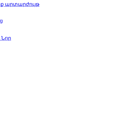
ժեք արտարժույթ
ց
գ
Նոր