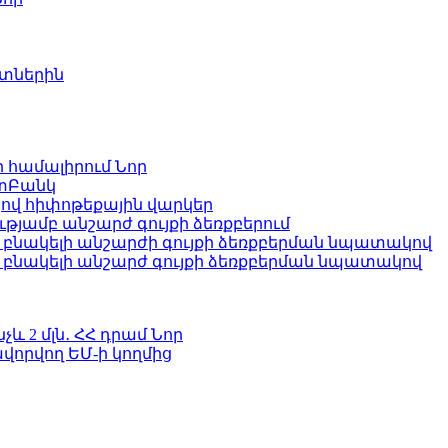
ետներին
ի համալիրում
Նոր
ատԲանկ
ով հիփոթեքային վարկեր
յամբ անշարժ գույքի ձեռքբերում
բնակելի անշարժի գույքի ձեռքբերման նպատակով
՝ բնակելի անշարժ գույքի ձեռքբերման նպատակով
և 2 մլն․ ՀՀ դրամ
Նոր
վորվող ԵՄ-ի կողմից