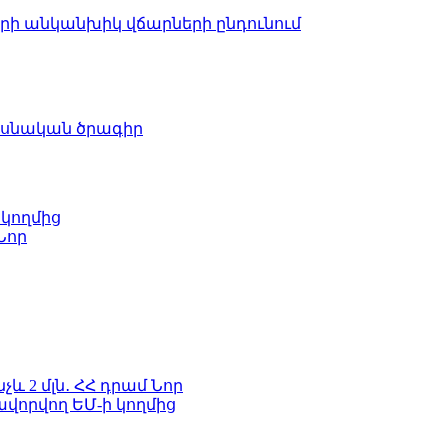
երի անկանխիկ վճարների ընդունում
ասնական ծրագիր
 կողմից
Նոր
և 2 մլն․ ՀՀ դրամ
Նոր
ավորվող ԵՄ-ի կողմից