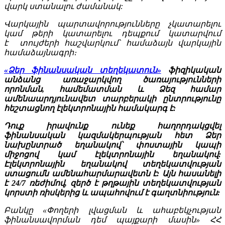
վարկ ստանալու ժամանակ:
Վարկային պարտավորությունները չկատարելու
կամ թերի կատարելու դեպքում կատարվում
է տույժերի հաշվարկում՝ համաձայն վարկային
համաձայնագրի։
«Ձեր ֆինանսական տեղեկատուն»
ֆիզիկական
անձանց առաջարկվող ծառայությունների
որոնման, համեմատման և Ձեզ համար
ամենաարդյունավետ տարբերակի ընտրությունը
հեշտացնող էլեկտրոնային համակարգ է:
Դուք իրավունք ունեք հաղորդակցվել
ֆինանսական կազմակերպության հետ Ձեր
նախընտրած եղանակով՝ փոստային կապի
միջոցով կամ էլեկտրոնային եղանակով:
Էլեկտրոնային եղանակով տեղեկատվության
ստացումն ամենահարմարավետն է: Այն հասանելի
է 24/7 ռեժիմով, զերծ է թղթային տեղեկատվության
կորստի ռիսկերից և ապահովում է գաղտնիություն:
Բանկը «Փողերի լվացման և ահաբեկչության
ֆինանսավորման դեմ պայքարի մասին» ՀՀ