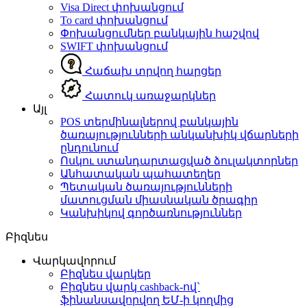
Visa Direct փոխանցում
To card փոխանցում
Փոխանցումներ բանկային հաշվով
SWIFT փոխանցում
Հաճախ տրվող հարցեր
Հատուկ առաջարկներ
Այլ
POS տերմինալներով բանկային
ծառայությունների անկանխիկ վճարների
ընդունում
Ոսկու ստանդարտացված ձուլակտորներ
Անհատական պահատեղեր
Պետական ծառայությունների
մատուցման միասնական ծրագիր
Կանխիկով գործառնություններ
Բիզնես
Վարկավորում
Բիզնես վարկեր
Բիզնես վարկ cashback-ով`
ֆինանսավորվող ԵՄ-ի կողմից