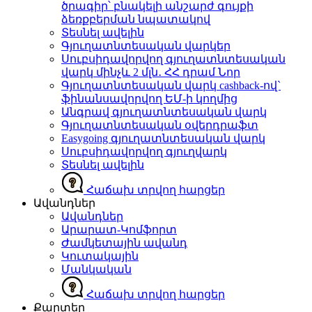
ծրագիր՝ բնակելի անշարժ գույքի
ձեռքբերման նպատակով
Տեսնել ավելին
Գյուղատնտեսական վարկեր
Սուբսիդավորվող գյուղատնտեսական
վարկ մինչև 2 մլն․ ՀՀ դրամ
Նոր
Գյուղատնտեսական վարկ cashback-ով`
ֆինանսավորվող ԵՄ-ի կողմից
Անգրավ գյուղատնտեսական վարկ
Գյուղատնտեսական օվերդրաֆտ
Easygoing գյուղատնտեսական վարկ
Սուբսիդավորվող գյուղվարկ
Տեսնել ավելին
Հաճախ տրվող հարցեր
Ավանդներ
Ավանդներ
Արարատ-Կոմֆորտ
Ժամկետային ավանդ
Կուտակային
Մանկական
Հաճախ տրվող հարցեր
Քարտեր