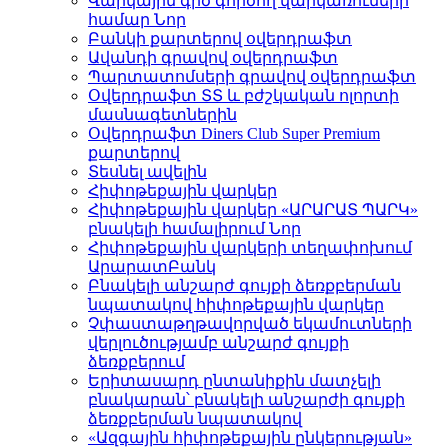
Վարկային գիծ գործող վարկառուների
համար
Նոր
Բանկի քարտերով օվերդրաֆտ
Ավանդի գրավով օվերդրաֆտ
Պարտատոմսերի գրավով օվերդրաֆտ
Օվերդրաֆտ ՏՏ և բժշկական ոլորտի
մասնագետներին
Օվերդրաֆտ Diners Club Super Premium
քարտերով
Տեսնել ավելին
Հիփոթեքային վարկեր
Հիփոթեքային վարկեր «ԱՐԱՐԱՏ ՊԱՐԿ»
բնակելի համալիրում
Նոր
Հիփոթեքային վարկերի տեղափոխում
ԱրարատԲանկ
Բնակելի անշարժ գույքի ձեռքբերման
նպատակով հիփոթեքային վարկեր
Չփաստաթղթավորված եկամուտների
վերլուծությամբ անշարժ գույքի
ձեռքբերում
Երիտասարդ ընտանիքին մատչելի
բնակարան՝ բնակելի անշարժի գույքի
ձեռքբերման նպատակով
«Ազգային հիփոթեքային ընկերության»