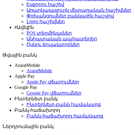
Էսքրոու հաշիվ
Առարկայազուրկ մետաղական հաշիվներ
Փոխանցումներ բանկային հաշվով
Լորո հաշիվներ
#Ավելին
POS տերմինալներ
Անհատական պահատեղեր
Ոսկու ձուլակտորներ
Թվային բանկ
AraratMobile
AraratMobile
Apple Pay
Apple Pay վճարումներ
Google Pay
Google Pay վճարումներ
Ինտերնետ բանկ
Ինտերնետ-բանկ համակարգ
Բանկ-հաճախորդ
Բանկ-հաճախորդ համակարգ
Ներդրումային բանկ