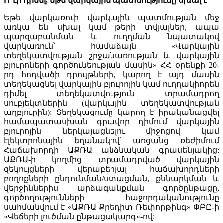
Ո՞ւր դիմել, եթե վարկային պատմությունը սխալ է
Եթե վարկառուի վարկային պատմության մեջ
առկա են սխալ կամ թերի տվյալներ, ապա
պարզաբանման և ուղղման նպատակով
վարկառուն՝ համաձայն «Վարկային
տեղեկատվության շրջանառության և վարկային
բյուրոների գործունեության մասին» ՀՀ օրենքի 20-
րդ հոդվածի դրույթների, կարող է այդ մասին
տեղեկացնել վարկային բյուրոյին կամ ուղղակիորեն
դիմել տեղեկատվություն տրամադրող
սուբյեկտներին (վարկային տեղեկատվության
աղբյուրին): Տեղեկացումը կարող է իրականացվել
համապատասխան գրավոր դիմում վարկային
բյուրոյին ներկայացնելու միջոցով կամ
էլեկտրոնային եղանակով՝ առցանց ռեժիմում
Հաճախորդի ԱՔՌԱ անձնական գրասենյակից:
ԱՔՌԱ-ի կողմից տրամադրված վարկային
զեկույցների վերաբերյալ հաճախորդների
բողոքների ընդունման/ստացման, քննարկման և
վերջիններիս արձագանքման գործընթացը,
գործողությունների հաջորդականությունը
սահմանվում է «ԱՔՌԱ Քրեդիտ Ռեփորթինգ» ՓԲԸ-ի
«Վեճերի լուծման ընթացակարգ»-ով: