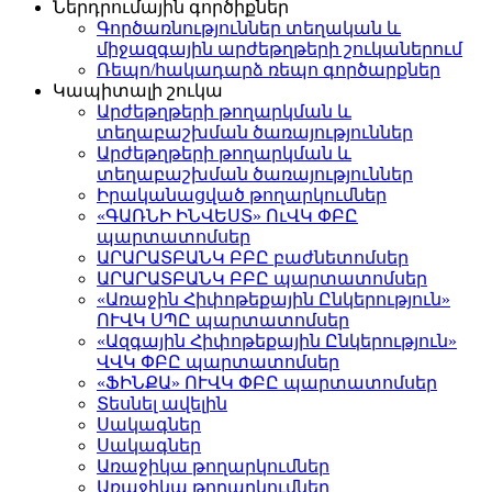
Ներդրումային գործիքներ
Գործառնություններ տեղական և
միջազգային արժեթղթերի շուկաներում
Ռեպո/հակադարձ ռեպո գործարքներ
Կապիտալի շուկա
Արժեթղթերի թողարկման և
տեղաբաշխման ծառայություններ
Արժեթղթերի թողարկման և
տեղաբաշխման ծառայություններ
Իրականացված թողարկումներ
«ԳԱՌՆԻ ԻՆՎԵՍՏ» ՈւՎԿ ՓԲԸ
պարտատոմսեր
ԱՐԱՐԱՏԲԱՆԿ ԲԲԸ բաժնետոմսեր
ԱՐԱՐԱՏԲԱՆԿ ԲԲԸ պարտատոմսեր
«Առաջին Հիփոթեքային Ընկերություն»
ՈՒՎԿ ՍՊԸ պարտատոմսեր
«Ազգային Հիփոթեքային Ընկերություն»
ՎՎԿ ՓԲԸ պարտատոմսեր
«ՖԻՆՔԱ» ՈՒՎԿ ՓԲԸ պարտատոմսեր
Տեսնել ավելին
Սակագներ
Սակագներ
Առաջիկա թողարկումներ
Առաջիկա թողարկումներ