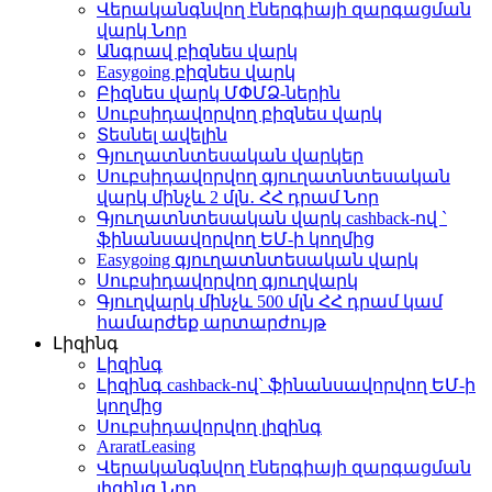
Վերականգնվող էներգիայի զարգացման
վարկ
Նոր
Անգրավ բիզնես վարկ
Easygoing բիզնես վարկ
Բիզնես վարկ ՄՓՄՁ-ներին
Սուբսիդավորվող բիզնես վարկ
Տեսնել ավելին
Գյուղատնտեսական վարկեր
Սուբսիդավորվող գյուղատնտեսական
վարկ մինչև 2 մլն․ ՀՀ դրամ
Նոր
Գյուղատնտեսական վարկ cashback-ով `
ֆինանսավորվող ԵՄ-ի կողմից
Easygoing գյուղատնտեսական վարկ
Սուբսիդավորվող գյուղվարկ
Գյուղվարկ մինչև 500 մլն ՀՀ դրամ կամ
համարժեք արտարժույթ
Լիզինգ
Լիզինգ
Լիզինգ cashback-ով` ֆինանսավորվող ԵՄ-ի
կողմից
Սուբսիդավորվող լիզինգ
AraratLeasing
Վերականգնվող էներգիայի զարգացման
լիզինգ
Նոր