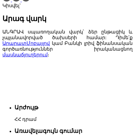
Կիսվել`
Արագ վարկ
ԱՆԳՐԱՎ սպառողական վարկ՝ ձեր ընթացիկ և
չպլանավորված ծախսերի համար: Դիմե՛ք
ԱրարատՄոբայլով
կամ Բանկի լրիվ ֆինանսական
գործառնություններ իրականացնող
մասնաճյուղերում
։
Արժույթ
ՀՀ դրամ
Առավելագույն գումար