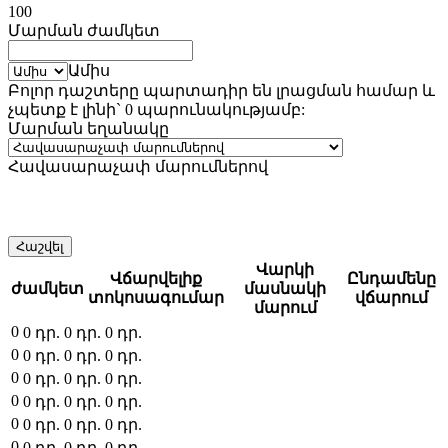
100
Մարման ժամկետ
Ամիս
Բոլոր դաշտերը պարտադիր են լրացման համար և
չպետք է լինի` 0 պարունակությամբ:
Մարման եղանակը
Հավասարաչափ մարումներով
Հաշվել
Վարկի
Վճարվելիք
Ընդամենը
ժամկետ
մասնակի
տոկոսագումար
վճարում
մարում
0
0
դր.
0
դր.
0
դր.
0
0
դր.
0
դր.
0
դր.
0
0
դր.
0
դր.
0
դր.
0
0
դր.
0
դր.
0
դր.
0
0
դր.
0
դր.
0
դր.
0
0
դր.
0
դր.
0
դր.