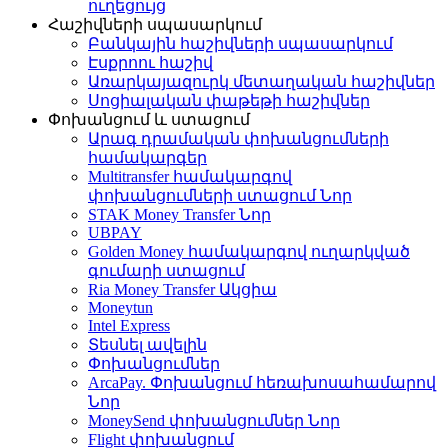
ուղեցույց
Հաշիվների սպասարկում
Բանկային հաշիվների սպասարկում
Էսքրոու հաշիվ
Առարկայազուրկ մետաղական հաշիվներ
Սոցիալական փաթեթի հաշիվներ
Փոխանցում և ստացում
Արագ դրամական փոխանցումների
համակարգեր
Multitransfer համակարգով
փոխանցումների ստացում
Նոր
STAK Money Transfer
Նոր
UBPAY
Golden Money համակարգով ուղարկված
գումարի ստացում
Ria Money Transfer
Ակցիա
Moneytun
Intel Express
Տեսնել ավելին
Փոխանցումներ
ArcaPay. Փոխանցում հեռախոսահամարով
Նոր
MoneySend փոխանցումներ
Նոր
Flight փոխանցում