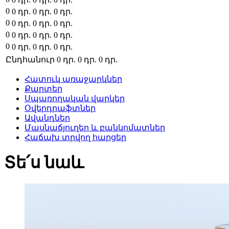
0
0
դր.
0
դր.
0
դր.
0
0
դր.
0
դր.
0
դր.
0
0
դր.
0
դր.
0
դր.
0
0
դր.
0
դր.
0
դր.
Ընդհանուր
0
դր.
0
դր.
0
դր.
Հատուկ առաջարկներ
Քարտեր
Սպառողական վարկեր
Օվերդրաֆտներ
Ավանդներ
Մասնաճյուղեր և բանկոմատներ
Հաճախ տրվող հարցեր
Տե՛ս նաև