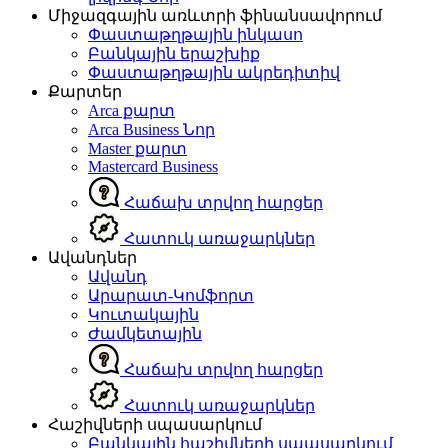
Միջազգային առևտրի ֆինանսավորում
Փաստաթղթային ինկասո
Բանկային երաշխիք
Փաստաթղթային ակրեդիտիվ
Քարտեր
Arca քարտ
Arca Business
Նոր
Master քարտ
Mastercard Business
Հաճախ տրվող հարցեր
Հատուկ առաջարկներ
Ավանդներ
Ավանդ
Արարատ-Կոմֆորտ
Կուտակային
Ժամկետային
Հաճախ տրվող հարցեր
Հատուկ առաջարկներ
Հաշիվների սպասարկում
Բանկային հաշիվների սպասարկում