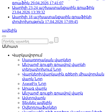
գրաֆիկ
29.04.2026 17:41:07
Ապրիլի 23-24 աշխատանքային գրաֆիկ
23.04.2026 13:39:32
Ապրիլի 18 աշխատանքային գրաֆիկի
փոփոխություն
17.04.2026 17:09:45
ավելին
Անհատ
Վարկավորում
Սպառողական վարկեր
Անշարժ գույքի գրավով վարկի
տեղափոխում
Նոր
Վարկերի/վարկային գծերի միավորման
վարկ
Նոր
AraratFix
Նոր
Արագ վարկ
Անշարժ գույքի գրավով վարկ
Ավտովարկ
Տեսնել ավելին
Օվերդրաֆտներ