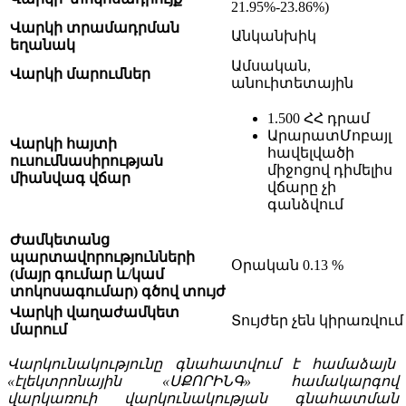
21.95%-23.86%)
Վարկի տրամադրման
Անկանխիկ
եղանակ
Ամսական,
Վարկի մարումներ
անուիտետային
1.500 ՀՀ դրամ
ԱրարատՄոբայլ
Վարկի հայտի
հավելվածի
ուսումնասիրության
միջոցով դիմելիս
միանվագ վճար
վճարը չի
գանձվում
Ժամկետանց
պարտավորությունների
Օրական 0.13 %
(մայր գումար և/կամ
տոկոսագումար) գծով տույժ
Վարկի վաղաժամկետ
Տույժեր չեն կիրառվում
մարում
Վարկունակությունը գնահատվում է համաձայն
«էլեկտրոնային «ՍՔՈՐԻՆԳ» համակարգով
վարկառուի վարկունակության գնահատման