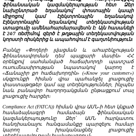
ֆինանսական կազմակերպության հետ Ձեր
նախընտրած եղանակով՝ փոստային կապի
միջոցով կամ էլեկտրոնային եղանակով:
Էլեկտրոնային եղանակով տեղեկատվության
ստացումը ամենահարմարավետն է: Այն հասանելի
է 24/7 ռեժիմով, զերծ է թղթային տեղեկատվության
կորստի ռիսկերից և ապահովում է գաղտնիություն:
Բանկը «Փողերի լվացման և ահաբեկչության
ֆինանսավորման դեմ պայքարի մասին» ՀՀ
օրենքով սահմանված հաճախորդի պատշաճ
ուսումնասիրության նպատակով կարող է
«Ճանաչիր քո հաճախորդին» («Know your customer»)
սկզբունքի հիման վրա պահանջել լրացուցիչ
փաստաթղթեր կամ այլ տեղեկություններ, ինչպես
նաև բանավոր հաղորդակցման ընթացքում տալ
լրացուցիչ հարցեր։
Compliance Act (FATCA)) հիման վրա ԱՄՆ-ի հետ կնքած
համաձայնագրի համաձայն ֆինանսական
կազմակերպությունը Ձեր՝ ԱՄՆ հարկատու
հանդիսանալու հանգամանքը պարզելու համար
կարող է իրականացնել լրացուցիչ
տեղեկատվության հավաքագրում։