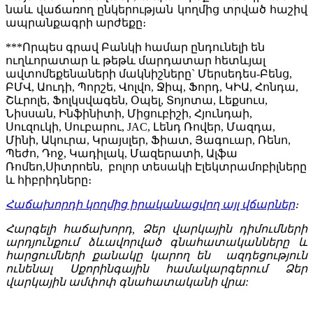
նաև վաճառող ընկերության կողմից տրված հաշիվ
ապրանքագրի արժեքը։
***Որպես գրավ Բանկի համար ընդունելի են
ուղևորատար և թեթև մարդատար հետևյալ
ավտոմեքենաների մակնիշները` Մերսեդես-Բենց,
ԲՄՎ, Աուդի, Պորշե, Վոլվո, Ջիպ, Ֆորդ, ԿԻԱ, Հոնդա,
Շևրոլե, Ֆոլկսվագեն, Օպել, Տոյոտա, Լեքսուս,
Նիսսան, Ինֆինիտի, Միցուբիշի, Հյունդաի,
Սուզուկի, Սուբարու, JAC, Լենդ Ռովեր, Մազդա,
Մինի, Ակուրա, Կրայսլեր, Ֆիատ, Յագուար, Ռենո,
Պեժո, Դոջ, Կադիլակ, Մազերատի, Ալֆա
Ռոմեո,Սիտրոեն, բոլոր տեսակի Էլեկտրամոբիլները
և հիբրիդները։
Հաճախորդի կողմից իրականացվող այլ վճարներ
։
Հարգելի հաճախորդ, Ձեր վարկային դիմումների
արդյունքում ձևավորված գնահատականները և
հարցումների քանակը կարող են ազդեցություն
ունենալ Սքորինգային համակարգերում Ձեր
վարկային ամփոփ գնահատականի վրա: