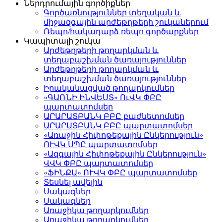
Ներդրումային գործիքներ
Գործառնություններ տեղական և
միջազգային արժեթղթերի շուկաներում
Ռեպո/հակադարձ ռեպո գործարքներ
Կապիտալի շուկա
Արժեթղթերի թողարկման և
տեղաբաշխման ծառայություններ
Արժեթղթերի թողարկման և
տեղաբաշխման ծառայություններ
Իրականացված թողարկումներ
«ԳԱՌՆԻ ԻՆՎԵՍՏ» ՈւՎԿ ՓԲԸ
պարտատոմսեր
ԱՐԱՐԱՏԲԱՆԿ ԲԲԸ բաժնետոմսեր
ԱՐԱՐԱՏԲԱՆԿ ԲԲԸ պարտատոմսեր
«Առաջին Հիփոթեքային Ընկերություն»
ՈՒՎԿ ՍՊԸ պարտատոմսեր
«Ազգային Հիփոթեքային Ընկերություն»
ՎՎԿ ՓԲԸ պարտատոմսեր
«ՖԻՆՔԱ» ՈՒՎԿ ՓԲԸ պարտատոմսեր
Տեսնել ավելին
Սակագներ
Սակագներ
Առաջիկա թողարկումներ
Առաջիկա թողարկումներ