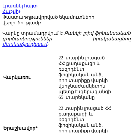
Լրացնել հայտ
Հաշվիչ
Փաստաթղթավորված եկամուտների
վերլուծությամբ
Վարկը տրամադրվում է
Բանկի
լրիվ ֆինանսական
գործառնություններ իրականացնող
մասնաճյուղերում
։
22 տարին լրացած
ՀՀ քաղաքացի և
ռեզիդենտ
ֆիզիկական անձ,
Վարկառու
որի տարիքը վարկի
վերջնաժամկետին
պետք է չգերազանցի
65 տարեկանը
22 տարին լրացած ՀՀ
քաղաքացի և
ռեզիդենտ
ֆիզիկական անձ,
Երաշխավոր*
որի տարիքը վարկի