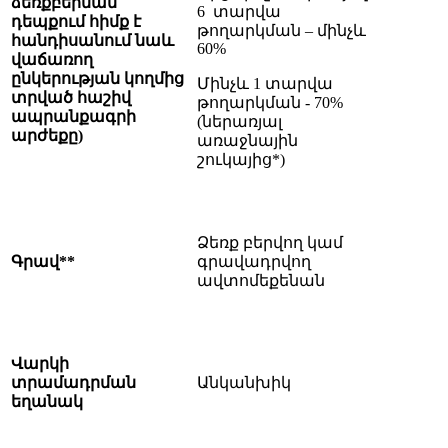
ձեռքբերման
6 տարվա
դեպքում հիմք է
թողարկման – մինչև
հանդիսանում նաև
60%
վաճառող
ընկերության կողմից
Մինչև 1 տարվա
տրված հաշիվ
թողարկման - 70%
ապրանքագրի
(ներառյալ
արժեքը)
առաջնային
շուկայից*)
Ձեռք բերվող կամ
Գրավ**
գրավադրվող
ավտոմեքենան
Վարկի
տրամադրման
Անկանխիկ
եղանակ