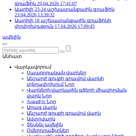
գրաֆիկ
29.04.2026 17:41:07
Ապրիլի 23-24 աշխատանքային գրաֆիկ
23.04.2026 13:39:32
Ապրիլի 18 աշխատանքային գրաֆիկի
փոփոխություն
17.04.2026 17:09:45
ավելին
Անհատ
Վարկավորում
Սպառողական վարկեր
Անշարժ գույքի գրավով վարկի
տեղափոխում
Նոր
Վարկերի/վարկային գծերի միավորման
վարկ
Նոր
AraratFix
Նոր
Արագ վարկ
Անշարժ գույքի գրավով վարկ
Ավտովարկ
Տեսնել ավելին
Օվերդրաֆտներ