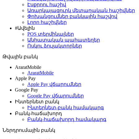
Էսքրոու հաշիվ
Առարկայազուրկ մետաղական հաշիվներ
Փոխանցումներ բանկային հաշվով
Լորո հաշիվներ
#Ավելին
POS տերմինալներ
Անհատական պահատեղեր
Ոսկու ձուլակտորներ
Թվային բանկ
AraratMobile
AraratMobile
Apple Pay
Apple Pay վճարումներ
Google Pay
Google Pay վճարումներ
Ինտերնետ բանկ
Ինտերնետ-բանկ համակարգ
Բանկ-հաճախորդ
Բանկ-հաճախորդ համակարգ
Ներդրումային բանկ