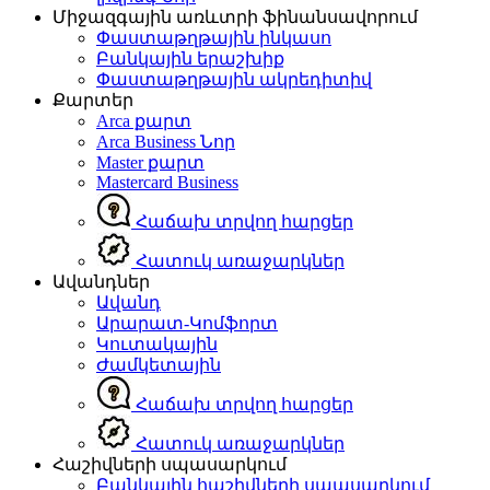
Միջազգային առևտրի ֆինանսավորում
Փաստաթղթային ինկասո
Բանկային երաշխիք
Փաստաթղթային ակրեդիտիվ
Քարտեր
Arca քարտ
Arca Business
Նոր
Master քարտ
Mastercard Business
Հաճախ տրվող հարցեր
Հատուկ առաջարկներ
Ավանդներ
Ավանդ
Արարատ-Կոմֆորտ
Կուտակային
Ժամկետային
Հաճախ տրվող հարցեր
Հատուկ առաջարկներ
Հաշիվների սպասարկում
Բանկային հաշիվների սպասարկում