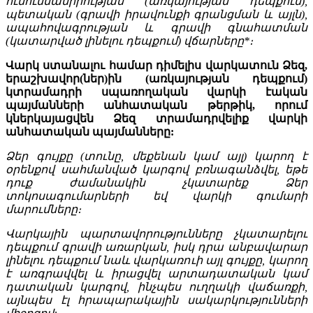
ուսումնասիրության (առկայության դեպքում),
պետական (գրավի իրավունքի գրանցման և այլն),
ապահովագրության և գրավի գնահատման
(կատարված լինելու դեպքում) վճարները*։
Վարկ ստանալու համար դիմելիս վարկատուն Ձեզ,
երաշխավոր(ներ)ին (առկայության դեպքում)
կտրամադրի սպառողական վարկի էական
պայմանների անհատական թերթիկ, որում
կներկայացվեն Ձեզ տրամադրվելիք վարկի
անհատական պայմանները:
Ձեր գույքը (տունը, մեքենան կամ այլ) կարող է
օրենքով սահմանված կարգով բռնագանձվել, եթե
դուք ժամանակին չկատարեք Ձեր
տոկոսագումարների եվ վարկի գումարի
մարումները։
Վարկային պարտավորությունները չկատարելու
դեպքում գրավի առարկան, իսկ դրա անբավարար
լինելու դեպքում նաև վարկառուի այլ գույքը, կարող
է առգրավվել և իրացվել արտադատական կամ
դատական կարգով, ինչպես ուղղակի վաճառքի,
այնպես էլ հրապարակային սակարկությունների