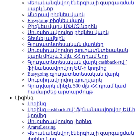
Վերականգնվող էներգիայի զարգացման
վարկ
Նոր
Անգրավ բիզնես վարկ
Easygoing բիզնես վարկ
Բիզնես վարկ ՄՓՄՁ-ներին
Սուբսիդավորվող բիզնես վարկ
Տեսնել ավելին
Գյուղատնտեսական վարկեր
Սուբսիդավորվող գյուղատնտեսական
վարկ մինչև 2 մլն․ ՀՀ դրամ
Նոր
Գյուղատնտեսական վարկ cashback-ով `
ֆինանսավորվող ԵՄ-ի կողմից
Easygoing գյուղատնտեսական վարկ
Սուբսիդավորվող գյուղվարկ
Գյուղվարկ մինչև 500 մլն ՀՀ դրամ կամ
համարժեք արտարժույթ
Լիզինգ
Լիզինգ
Լիզինգ cashback-ով` ֆինանսավորվող ԵՄ-ի
կողմից
Սուբսիդավորվող լիզինգ
AraratLeasing
Վերականգնվող էներգիայի զարգացման
լիզինգ
Նոր