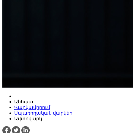
Անհատ
Վարկավորում
Սպառողական վարկեր
Ավտովարկ