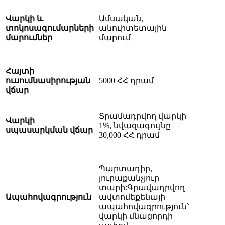
Վարկի և
Ամսական,
տոկոսագումարների
անուիտետային
մարումներ
մարում
Հայտի
ուսումնասիրության
5000 ՀՀ դրամ
վճար
Տրամադրվող վարկի
Վարկի
1%, նվազագույնը
սպասարկման վճար
30,000 ՀՀ դրամ
Պարտադիր,
յուրաքանչյուր
տարի:Գրավադրվող
Ապահովագրություն
ավտոմեքենայի
ապահովագրություն`
վարկի մնացորդի