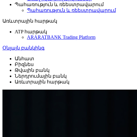
Պահառություն և ռեեստրավարում
Պահառություն և ռեեստրավարում
Առևտրային հարթակ
ATP հարթակ
ARARATBANK Trading Platform
Օնլայն բանկինգ
Անհատ
Բիզնես
Թվային բանկ
Ներդրումային բանկ
Առևտրային հարթակ