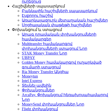
ուղեցույց
Հաշիվների սպասարկում
Բանկային հաշիվների սպասարկում
Էսքրոու հաշիվ
Առարկայազուրկ մետաղական հաշիվներ
Սոցիալական փաթեթի հաշիվներ
Փոխանցում և ստացում
Արագ դրամական փոխանցումների
համակարգեր
Multitransfer համակարգով
փոխանցումների ստացում
Նոր
STAK Money Transfer
Նոր
UBPAY
Golden Money համակարգով ուղարկված
գումարի ստացում
Ria Money Transfer
Ակցիա
Moneytun
Intel Express
Տեսնել ավելին
Փոխանցումներ
ArcaPay. Փոխանցում հեռախոսահամարով
Նոր
MoneySend փոխանցումներ
Նոր
Flight փոխանցում