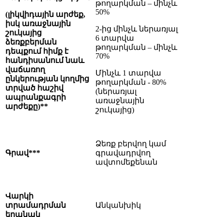
թողարկման – մինչև
50%
(լիկվիդային արժեք,
իսկ առաջնային
2-ից մինչև ներառյալ
շուկայից
6 տարվա
ձեռքբերման
թողարկման – մինչև
դեպքում հիմք է
70%
հանդիսանում նաև
վաճառող
Մինչև 1 տարվա
ընկերության կողմից
թողարկման - 80%
տրված հաշիվ
(ներառյալ
ապրանքագրի
առաջնային
արժեքը)**
շուկայից)
Ձեռք բերվող կամ
Գրավ***
գրավադրվող
ավտոմեքենան
Վարկի
տրամադրման
Անկանխիկ
եղանակ