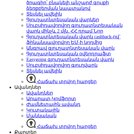
ծրագիր՝ բնակելի անշարժ գույքի
ձեռքբերման նպատակով
Տեսնել ավելին
Գյուղատնտեսական վարկեր
Սուբսիդավորվող գյուղատնտեսական
վարկ մինչև 2 մլն․ ՀՀ դրամ
Նոր
Գյուղատնտեսական վարկ cashback-ով`
ֆինանսավորվող ԵՄ-ի կողմից
Անգրավ գյուղատնտեսական վարկ
Գյուղատնտեսական օվերդրաֆտ
Easygoing գյուղատնտեսական վարկ
Սուբսիդավորվող գյուղվարկ
Տեսնել ավելին
Հաճախ տրվող հարցեր
Ավանդներ
Ավանդներ
Արարատ-Կոմֆորտ
Ժամկետային ավանդ
Կուտակային
Մանկական
Հաճախ տրվող հարցեր
Քարտեր