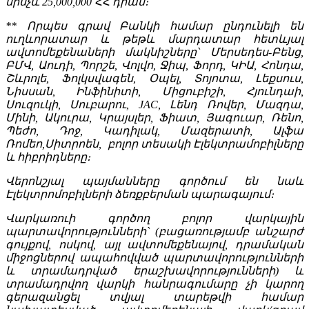
մինչև 25,000,000 ՀՀ դրամ։
** Որպես գրավ Բանկի համար ընդունելի են
ուղևորատար և թեթև մարդատար հետևյալ
ավտոմեքենաների մակնիշները` Մերսեդես-Բենց,
ԲՄՎ, Աուդի, Պորշե, Վոլվո, Ջիպ, Ֆորդ, ԿԻԱ, Հոնդա,
Շևրոլե, Ֆոլկսվագեն, Օպել, Տոյոտա, Լեքսուս,
Նիսսան, Ինֆինիտի, Միցուբիշի, Հյունդաի,
Սուզուկի, Սուբարու, JAC, Լենդ Ռովեր, Մազդա,
Մինի, Ակուրա, Կրայսլեր, Ֆիատ, Յագուար, Ռենո,
Պեժո, Դոջ, Կադիլակ, Մազերատի, Ալֆա
Ռոմեո,Սիտրոեն, բոլոր տեսակի Էլեկտրամոբիլները
և հիբրիդները։
Վերոնշյալ պայմանները գործում են նաև
Էլեկտրոմոբիլների ձեռքբերման պարագայում։
Վարկառուի գործող բոլոր վարկային
պարտավորությունների` (բացառությամբ անշարժ
գույքով, ոսկով, այլ ավտոմեքենայով, դրամական
միջոցներով ապահովված պարտավորությունների
և տրամադրված երաշխավորությունների) և
տրամադրվող վարկի հանրագումարը չի կարող
գերազանցել տվյալ տարեթվի համար