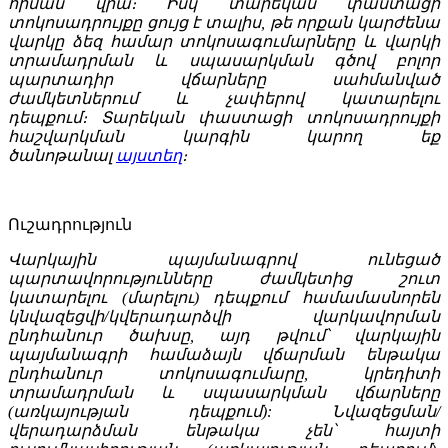
հիման վրա։ Իսկ տարեկան փաստացի
տոկոսադրույքը ցույց է տալիս, թե որքան կարժենա
վարկը ձեզ համար տոկոսագումարները և վարկի
տրամադրման և սպասարկման գծով բոլոր
պարտադիր վճարները սահմանված
ժամկետներում և չափերով կատարելու
դեպքում։ Տարեկան փաստացի տոկոսադրույքի
հաշվարկման կարգին կարող եք
ծանոթանալ
այստեղ
։
Ուշադրություն
Վարկային պայմանագրով ունեցած
պարտավորությունները ժամկետից շուտ
կատարելու (մարելու) դեպքում համամասնորեն
կնվազեցվի/կվերադարձվի վարկավորման
ընդհանուր ծախսը, այդ թվում՝ վարկային
պայմանագրի համաձայն վճարման ենթակա
ընդհանուր տոկոսագումարը, կրեդիտի
տրամադրման և սպասարկման վճարները
(առկայության դեպքում): Նվազեցման/
վերադարձման ենթակա չեն՝ հայտի