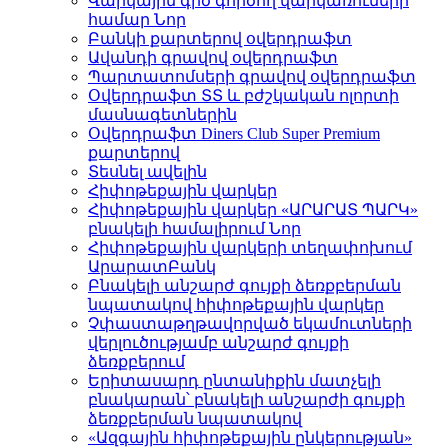
Վարկային գիծ գործող վարկառուների
համար
Նոր
Բանկի քարտերով օվերդրաֆտ
Ավանդի գրավով օվերդրաֆտ
Պարտատոմսերի գրավով օվերդրաֆտ
Օվերդրաֆտ ՏՏ և բժշկական ոլորտի
մասնագետներին
Օվերդրաֆտ Diners Club Super Premium
քարտերով
Տեսնել ավելին
Հիփոթեքային վարկեր
Հիփոթեքային վարկեր «ԱՐԱՐԱՏ ՊԱՐԿ»
բնակելի համալիրում
Նոր
Հիփոթեքային վարկերի տեղափոխում
ԱրարատԲանկ
Բնակելի անշարժ գույքի ձեռքբերման
նպատակով հիփոթեքային վարկեր
Չփաստաթղթավորված եկամուտների
վերլուծությամբ անշարժ գույքի
ձեռքբերում
Երիտասարդ ընտանիքին մատչելի
բնակարան՝ բնակելի անշարժի գույքի
ձեռքբերման նպատակով
«Ազգային հիփոթեքային ընկերության»