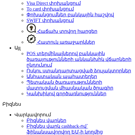
Visa Direct փոխանցում
To card փոխանցում
Փոխանցումներ բանկային հաշվով
SWIFT փոխանցում
Հաճախ տրվող հարցեր
Հատուկ առաջարկներ
Այլ
POS տերմինալներով բանկային
ծառայությունների անկանխիկ վճարների
ընդունում
Ոսկու ստանդարտացված ձուլակտորներ
Անհատական պահատեղեր
Պետական ծառայությունների
մատուցման միասնական ծրագիր
Կանխիկով գործառնություններ
Բիզնես
Վարկավորում
Բիզնես վարկեր
Բիզնես վարկ cashback-ով`
ֆինանսավորվող ԵՄ-ի կողմից