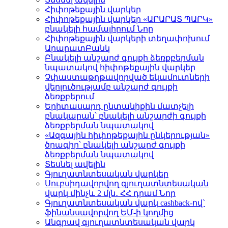
Հիփոթեքային վարկեր
Հիփոթեքային վարկեր «ԱՐԱՐԱՏ ՊԱՐԿ»
բնակելի համալիրում
Նոր
Հիփոթեքային վարկերի տեղափոխում
ԱրարատԲանկ
Բնակելի անշարժ գույքի ձեռքբերման
նպատակով հիփոթեքային վարկեր
Չփաստաթղթավորված եկամուտների
վերլուծությամբ անշարժ գույքի
ձեռքբերում
Երիտասարդ ընտանիքին մատչելի
բնակարան՝ բնակելի անշարժի գույքի
ձեռքբերման նպատակով
«Ազգային հիփոթեքային ընկերության»
ծրագիր՝ բնակելի անշարժ գույքի
ձեռքբերման նպատակով
Տեսնել ավելին
Գյուղատնտեսական վարկեր
Սուբսիդավորվող գյուղատնտեսական
վարկ մինչև 2 մլն․ ՀՀ դրամ
Նոր
Գյուղատնտեսական վարկ cashback-ով`
ֆինանսավորվող ԵՄ-ի կողմից
Անգրավ գյուղատնտեսական վարկ