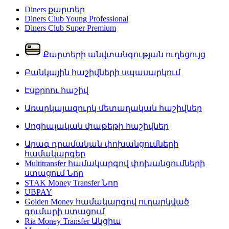
Diners քարտեր
Diners Club Young Professional
Diners Club Super Premium
Քարտերի անվտանգության ուղեցույց
Բանկային հաշիվների սպասարկում
Էսքրոու հաշիվ
Առարկայազուրկ մետաղական հաշիվներ
Սոցիալական փաթեթի հաշիվներ
Արագ դրամական փոխանցումների
համակարգեր
Multitransfer համակարգով փոխանցումների
ստացում
Նոր
STAK Money Transfer
Նոր
UBPAY
Golden Money համակարգով ուղարկված
գումարի ստացում
Ria Money Transfer
Ակցիա