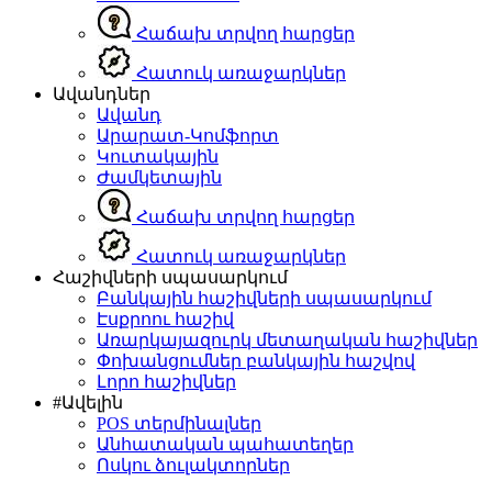
Հաճախ տրվող հարցեր
Հատուկ առաջարկներ
Ավանդներ
Ավանդ
Արարատ-Կոմֆորտ
Կուտակային
Ժամկետային
Հաճախ տրվող հարցեր
Հատուկ առաջարկներ
Հաշիվների սպասարկում
Բանկային հաշիվների սպասարկում
Էսքրոու հաշիվ
Առարկայազուրկ մետաղական հաշիվներ
Փոխանցումներ բանկային հաշվով
Լորո հաշիվներ
#Ավելին
POS տերմինալներ
Անհատական պահատեղեր
Ոսկու ձուլակտորներ