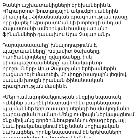
Բանկի աշխատակիցների երեխաներին և
«Ուրարտու» ֆուտբոլային ակումբի սաներին
միավորել է ֆինանսական գրագիտության դասը,
որը վարել է ԱրարատԲանկի խորհրդի անդամ,
Հայաստանի ամերիկյան համալսարանի
ֆինանսների դասախոս Արա Չալաբյանը։
Դարպասապահը՝ խնայողությունն է,
պաշտպանները՝ խելամիտ ծախսերը,
հարձակվողները՝ զվարճանքը, իսկ
կիսապաշտպանները՝ ամենակարևոր
որոշումները։ Արա Չալաբյանը երեխաներին
բացատրել է մատչելի, մի փոքր խաղային լեզվով,
սակայն խոսքն իրական ֆինանսական
գրագիտության մասին է։
«Մեր համագործակցության սկզբից նպատակ
ունեինք ստեղծել հնարավորինս բարենպաստ
պայմաններ երիտասարդ սերնդի համակողմանի
զարգացման համար։ Մենք ոչ միայն ներկայացնում
ենք միմյանց գործունեությունն ու ծրագրերը, այլ
նաև իրականացնում ենք նման սոցիալական
նախագծեր, որոնք նպաստում են երեխաների
զարգացմանը։ Եվ կարծում եմ՝ մեր