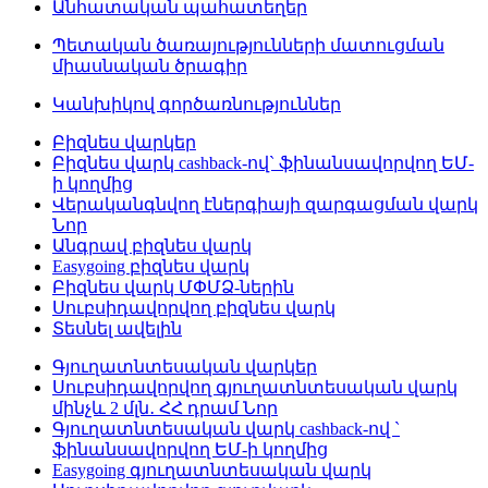
Անհատական պահատեղեր
Պետական ծառայությունների մատուցման
միասնական ծրագիր
Կանխիկով գործառնություններ
Բիզնես վարկեր
Բիզնես վարկ cashback-ով` ֆինանսավորվող ԵՄ-
ի կողմից
Վերականգնվող էներգիայի զարգացման վարկ
Նոր
Անգրավ բիզնես վարկ
Easygoing բիզնես վարկ
Բիզնես վարկ ՄՓՄՁ-ներին
Սուբսիդավորվող բիզնես վարկ
Տեսնել ավելին
Գյուղատնտեսական վարկեր
Սուբսիդավորվող գյուղատնտեսական վարկ
մինչև 2 մլն․ ՀՀ դրամ
Նոր
Գյուղատնտեսական վարկ cashback-ով `
ֆինանսավորվող ԵՄ-ի կողմից
Easygoing գյուղատնտեսական վարկ