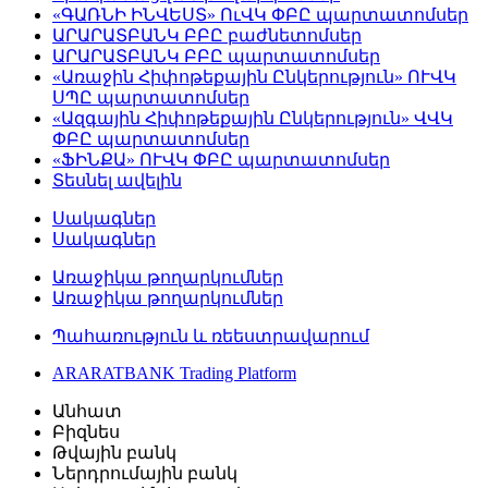
«ԳԱՌՆԻ ԻՆՎԵՍՏ» ՈւՎԿ ՓԲԸ պարտատոմսեր
ԱՐԱՐԱՏԲԱՆԿ ԲԲԸ բաժնետոմսեր
ԱՐԱՐԱՏԲԱՆԿ ԲԲԸ պարտատոմսեր
«Առաջին Հիփոթեքային Ընկերություն» ՈՒՎԿ
ՍՊԸ պարտատոմսեր
«Ազգային Հիփոթեքային Ընկերություն» ՎՎԿ
ՓԲԸ պարտատոմսեր
«ՖԻՆՔԱ» ՈՒՎԿ ՓԲԸ պարտատոմսեր
Տեսնել ավելին
Սակագներ
Սակագներ
Առաջիկա թողարկումներ
Առաջիկա թողարկումներ
Պահառություն և ռեեստրավարում
ARARATBANK Trading Platform
Անհատ
Բիզնես
Թվային բանկ
Ներդրումային բանկ