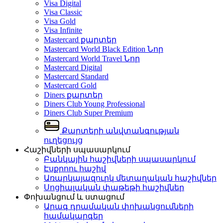
Visa Digital
Visa Classic
Visa Gold
Visa Infinite
Mastercard քարտեր
Mastercard World Black Edition
Նոր
Mastercard World Travel
Նոր
Mastercard Digital
Mastercard Standard
Mastercard Gold
Diners քարտեր
Diners Club Young Professional
Diners Club Super Premium
Քարտերի անվտանգության
ուղեցույց
Հաշիվների սպասարկում
Բանկային հաշիվների սպասարկում
Էսքրոու հաշիվ
Առարկայազուրկ մետաղական հաշիվներ
Սոցիալական փաթեթի հաշիվներ
Փոխանցում և ստացում
Արագ դրամական փոխանցումների
համակարգեր