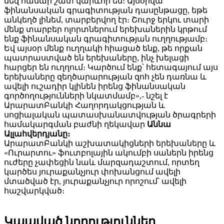
մեզ համար շատ կարևոր են։ Այսօրվա
ֆինանսական գրագիտության դասընթացը, եթե
անկեղծ լինեմ, տարբերվող էր։ Շուրջ երկու տարի
մենք տարբեր ոլորտներում երեխաներին կրթում
ենք ֆինանսական գրագիտության ուղղությամբ։
Եվ այսօր մենք ուղղակի հիացած ենք, թե որքան
պատրաստված են երեխաները, ինչ խելացի
հարցեր են ուղղում։ Կարծում ենք՝ հետագայում այս
երեխաները զեղծարարության զոհ չեն դառնա և
ավելի ուշադիր կլինեն իրենց ֆինանսական
գործողությունների նկատմամբ»,- նշել է
ԱրարատԲանկի Հաղորդակցության և
սոցիալական պատասխանատվության ծրագրերի
համակարգման բաժնի ղեկավար
Աննա
Ալլահվերդյանը։
ԱրարատԲանկի աշխատակիցների երեխաները և
«Ուրարտու» ֆուտբոլային ակումբի սաներն իրենց
ուժերը չափեցին նաև մարզադաշտում, որտեղ
կարծես յուրաքանչյուր փոխանցում ավելի
մտածված էր, յուրաքանչյուր որոշում՝ ավելի
հաշվարկված։
Կապված նորություններ