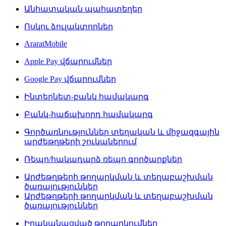
Անհատական պահատեղեր
Ոսկու ձուլակտորներ
AraratMobile
Apple Pay վճարումներ
Google Pay վճարումներ
Ինտերնետ-բանկ համակարգ
Բանկ-հաճախորդ համակարգ
Գործառնություններ տեղական և միջազգային
արժեթղթերի շուկաներում
Ռեպո/հակադարձ ռեպո գործարքներ
Արժեթղթերի թողարկման և տեղաբաշխման
ծառայություններ
Արժեթղթերի թողարկման և տեղաբաշխման
ծառայություններ
Իրականացված թողարկումներ