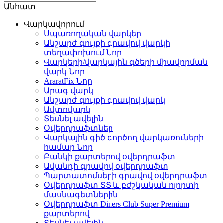
Անհատ
Վարկավորում
Սպառողական վարկեր
Անշարժ գույքի գրավով վարկի
տեղափոխում
Նոր
Վարկերի/վարկային գծերի միավորման
վարկ
Նոր
AraratFix
Նոր
Արագ վարկ
Անշարժ գույքի գրավով վարկ
Ավտովարկ
Տեսնել ավելին
Օվերդրաֆտներ
Վարկային գիծ գործող վարկառուների
համար
Նոր
Բանկի քարտերով օվերդրաֆտ
Ավանդի գրավով օվերդրաֆտ
Պարտատոմսերի գրավով օվերդրաֆտ
Օվերդրաֆտ ՏՏ և բժշկական ոլորտի
մասնագետներին
Օվերդրաֆտ Diners Club Super Premium
քարտերով
Տեսնել ավելին