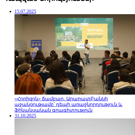
15.07.2025
«Հորիզոն» ճամբար․ ԱրարատԲանկի
աջակցությամբ՝ դեպի առաջնորդություն և
ֆինանսական գրագիտություն
31.10.2025