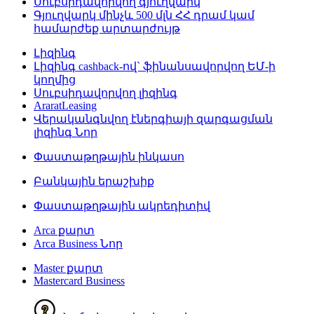
Սուբսիդավորվող գյուղվարկ
Գյուղվարկ մինչև 500 մլն ՀՀ դրամ կամ
համարժեք արտարժույթ
Լիզինգ
Լիզինգ cashback-ով` ֆինանսավորվող ԵՄ-ի
կողմից
Սուբսիդավորվող լիզինգ
AraratLeasing
Վերականգնվող էներգիայի զարգացման
լիզինգ
Նոր
Փաստաթղթային ինկասո
Բանկային երաշխիք
Փաստաթղթային ակրեդիտիվ
Arca քարտ
Arca Business
Նոր
Master քարտ
Mastercard Business