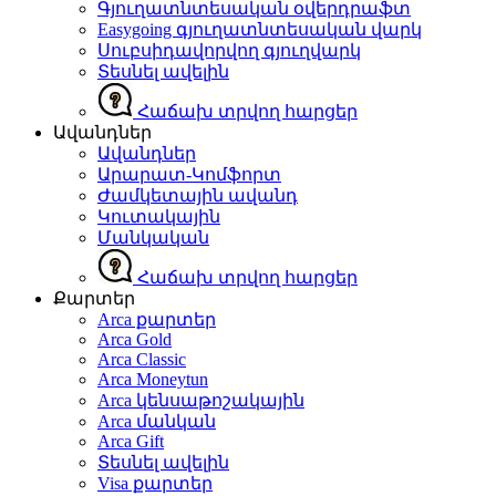
Գյուղատնտեսական օվերդրաֆտ
Easygoing գյուղատնտեսական վարկ
Սուբսիդավորվող գյուղվարկ
Տեսնել ավելին
Հաճախ տրվող հարցեր
Ավանդներ
Ավանդներ
Արարատ-Կոմֆորտ
Ժամկետային ավանդ
Կուտակային
Մանկական
Հաճախ տրվող հարցեր
Քարտեր
Arca քարտեր
Arca Gold
Arca Classic
Arca Moneytun
Arca կենսաթոշակային
Arca մանկան
Arca Gift
Տեսնել ավելին
Visa քարտեր