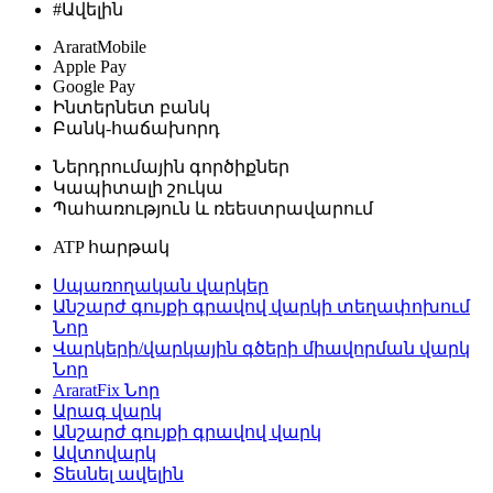
#Ավելին
AraratMobile
Apple Pay
Google Pay
Ինտերնետ բանկ
Բանկ-հաճախորդ
Ներդրումային գործիքներ
Կապիտալի շուկա
Պահառություն և ռեեստրավարում
ATP հարթակ
Սպառողական վարկեր
Անշարժ գույքի գրավով վարկի տեղափոխում
Նոր
Վարկերի/վարկային գծերի միավորման վարկ
Նոր
AraratFix
Նոր
Արագ վարկ
Անշարժ գույքի գրավով վարկ
Ավտովարկ
Տեսնել ավելին