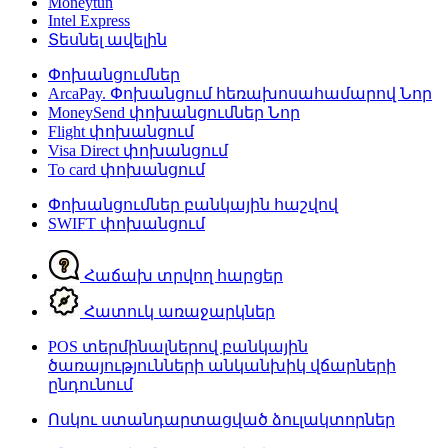
Moneytun
Intel Express
Տեսնել ավելին
Փոխանցումներ
ArcaPay. Փոխանցում հեռախոսահամարով
Նոր
MoneySend փոխանցումներ
Նոր
Flight փոխանցում
Visa Direct փոխանցում
To card փոխանցում
Փոխանցումներ բանկային հաշվով
SWIFT փոխանցում
Հաճախ տրվող հարցեր
Հատուկ առաջարկներ
POS տերմինալներով բանկային
ծառայությունների անկանխիկ վճարների
ընդունում
Ոսկու ստանդարտացված ձուլակտորներ