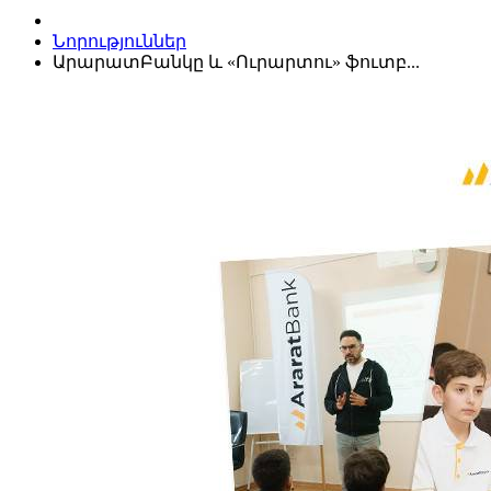
Նորություններ
ԱրարատԲանկը և «Ուրարտու» ֆուտբ...