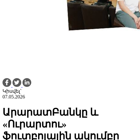
Կիսվել`
07.05.2026
ԱրարատԲանկը և
«Ուրարտու»
ֆուտբոլային ակումբը