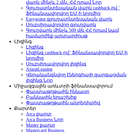
վարկ մինչև 2 մլն․ ՀՀ դրամ
Նոր
Գյուղատնտեսական վարկ cashback-ով `
ֆինանսավորվող ԵՄ-ի կողմից
Easygoing գյուղատնտեսական վարկ
Սուբսիդավորվող գյուղվարկ
Գյուղվարկ մինչև 500 մլն ՀՀ դրամ կամ
համարժեք արտարժույթ
Լիզինգ
Լիզինգ
Լիզինգ cashback-ով` ֆինանսավորվող ԵՄ-ի
կողմից
Սուբսիդավորվող լիզինգ
AraratLeasing
Վերականգնվող էներգիայի զարգացման
լիզինգ
Նոր
Միջազգային առևտրի ֆինանսավորում
Փաստաթղթային ինկասո
Բանկային երաշխիք
Փաստաթղթային ակրեդիտիվ
Քարտեր
Arca քարտ
Arca Business
Նոր
Master քարտ
Mastercard Business