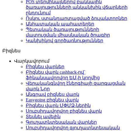
POS տերմինալներով բանկային
ծառայությունների անկանխիկ վճարների
ընդունում
Ոսկու ստանդարտացված ձուլակտորներ
Անհատական պահատեղեր
Պետական ծառայությունների
մատուցման միասնական ծրագիր
Կանխիկով գործառնություններ
Բիզնես
Վարկավորում
Բիզնես վարկեր
Բիզնես վարկ cashback-ով`
ֆինանսավորվող ԵՄ-ի կողմից
Վերականգնվող էներգիայի զարգացման
վարկ
Նոր
Անգրավ բիզնես վարկ
Easygoing բիզնես վարկ
Բիզնես վարկ ՄՓՄՁ-ներին
Սուբսիդավորվող բիզնես վարկ
Տեսնել ավելին
Գյուղատնտեսական վարկեր
Սուբսիդավորվող գյուղատնտեսական