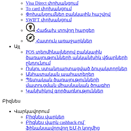
Visa Direct փոխանցում
To card փոխանցում
Փոխանցումներ բանկային հաշվով
SWIFT փոխանցում
Հաճախ տրվող հարցեր
Հատուկ առաջարկներ
Այլ
POS տերմինալներով բանկային
ծառայությունների անկանխիկ վճարների
ընդունում
Ոսկու ստանդարտացված ձուլակտորներ
Անհատական պահատեղեր
Պետական ծառայությունների
մատուցման միասնական ծրագիր
Կանխիկով գործառնություններ
Բիզնես
Վարկավորում
Բիզնես վարկեր
Բիզնես վարկ cashback-ով`
ֆինանսավորվող ԵՄ-ի կողմից