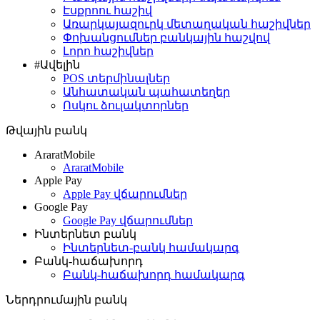
Էսքրոու հաշիվ
Առարկայազուրկ մետաղական հաշիվներ
Փոխանցումներ բանկային հաշվով
Լորո հաշիվներ
#Ավելին
POS տերմինալներ
Անհատական պահատեղեր
Ոսկու ձուլակտորներ
Թվային բանկ
AraratMobile
AraratMobile
Apple Pay
Apple Pay վճարումներ
Google Pay
Google Pay վճարումներ
Ինտերնետ բանկ
Ինտերնետ-բանկ համակարգ
Բանկ-հաճախորդ
Բանկ-հաճախորդ համակարգ
Ներդրումային բանկ