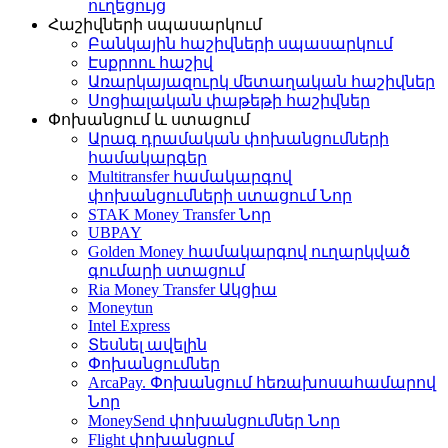
ուղեցույց
Հաշիվների սպասարկում
Բանկային հաշիվների սպասարկում
Էսքրոու հաշիվ
Առարկայազուրկ մետաղական հաշիվներ
Սոցիալական փաթեթի հաշիվներ
Փոխանցում և ստացում
Արագ դրամական փոխանցումների
համակարգեր
Multitransfer համակարգով
փոխանցումների ստացում
Նոր
STAK Money Transfer
Նոր
UBPAY
Golden Money համակարգով ուղարկված
գումարի ստացում
Ria Money Transfer
Ակցիա
Moneytun
Intel Express
Տեսնել ավելին
Փոխանցումներ
ArcaPay. Փոխանցում հեռախոսահամարով
Նոր
MoneySend փոխանցումներ
Նոր
Flight փոխանցում