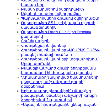
Վարկային գիծ գործող վարկառուների
համար
Նոր
Բանկի քարտերով օվերդրաֆտ
Ավանդի գրավով օվերդրաֆտ
Պարտատոմսերի գրավով օվերդրաֆտ
Օվերդրաֆտ ՏՏ և բժշկական ոլորտի
մասնագետներին
Օվերդրաֆտ Diners Club Super Premium
քարտերով
Տեսնել ավելին
Հիփոթեքային վարկեր
Հիփոթեքային վարկեր «ԱՐԱՐԱՏ ՊԱՐԿ»
բնակելի համալիրում
Նոր
Հիփոթեքային վարկերի տեղափոխում
ԱրարատԲանկ
Բնակելի անշարժ գույքի ձեռքբերման
նպատակով հիփոթեքային վարկեր
Չփաստաթղթավորված եկամուտների
վերլուծությամբ անշարժ գույքի
ձեռքբերում
Երիտասարդ ընտանիքին մատչելի
բնակարան՝ բնակելի անշարժի գույքի
ձեռքբերման նպատակով
«Ազգային հիփոթեքային ընկերության»