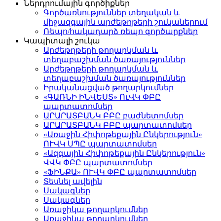
Ներդրումային գործիքներ
Գործառնություններ տեղական և
միջազգային արժեթղթերի շուկաներում
Ռեպո/հակադարձ ռեպո գործարքներ
Կապիտալի շուկա
Արժեթղթերի թողարկման և
տեղաբաշխման ծառայություններ
Արժեթղթերի թողարկման և
տեղաբաշխման ծառայություններ
Իրականացված թողարկումներ
«ԳԱՌՆԻ ԻՆՎԵՍՏ» ՈւՎԿ ՓԲԸ
պարտատոմսեր
ԱՐԱՐԱՏԲԱՆԿ ԲԲԸ բաժնետոմսեր
ԱՐԱՐԱՏԲԱՆԿ ԲԲԸ պարտատոմսեր
«Առաջին Հիփոթեքային Ընկերություն»
ՈՒՎԿ ՍՊԸ պարտատոմսեր
«Ազգային Հիփոթեքային Ընկերություն»
ՎՎԿ ՓԲԸ պարտատոմսեր
«ՖԻՆՔԱ» ՈՒՎԿ ՓԲԸ պարտատոմսեր
Տեսնել ավելին
Սակագներ
Սակագներ
Առաջիկա թողարկումներ
Առաջիկա թողարկումներ