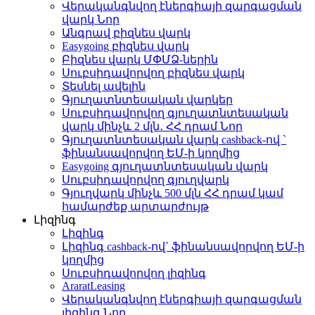
Վերականգնվող էներգիայի զարգացման
վարկ
Նոր
Անգրավ բիզնես վարկ
Easygoing բիզնես վարկ
Բիզնես վարկ ՄՓՄՁ-ներին
Սուբսիդավորվող բիզնես վարկ
Տեսնել ավելին
Գյուղատնտեսական վարկեր
Սուբսիդավորվող գյուղատնտեսական
վարկ մինչև 2 մլն․ ՀՀ դրամ
Նոր
Գյուղատնտեսական վարկ cashback-ով `
ֆինանսավորվող ԵՄ-ի կողմից
Easygoing գյուղատնտեսական վարկ
Սուբսիդավորվող գյուղվարկ
Գյուղվարկ մինչև 500 մլն ՀՀ դրամ կամ
համարժեք արտարժույթ
Լիզինգ
Լիզինգ
Լիզինգ cashback-ով` ֆինանսավորվող ԵՄ-ի
կողմից
Սուբսիդավորվող լիզինգ
AraratLeasing
Վերականգնվող էներգիայի զարգացման
լիզինգ
Նոր