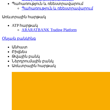
Պահառություն և ռեեստրավարում
Պահառություն և ռեեստրավարում
Առևտրային հարթակ
ATP հարթակ
ARARATBANK Trading Platform
Օնլայն բանկինգ
Անհատ
Բիզնես
Թվային բանկ
Ներդրումային բանկ
Առևտրային հարթակ