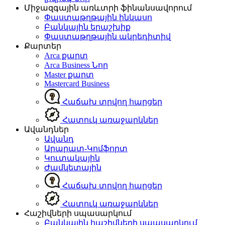
Միջազգային առևտրի ֆինանսավորում
Փաստաթղթային ինկասո
Բանկային երաշխիք
Փաստաթղթային ակրեդիտիվ
Քարտեր
Arca քարտ
Arca Business
Նոր
Master քարտ
Mastercard Business
Հաճախ տրվող հարցեր
Հատուկ առաջարկներ
Ավանդներ
Ավանդ
Արարատ-Կոմֆորտ
Կուտակային
Ժամկետային
Հաճախ տրվող հարցեր
Հատուկ առաջարկներ
Հաշիվների սպասարկում
Բանկային հաշիվների սպասարկում