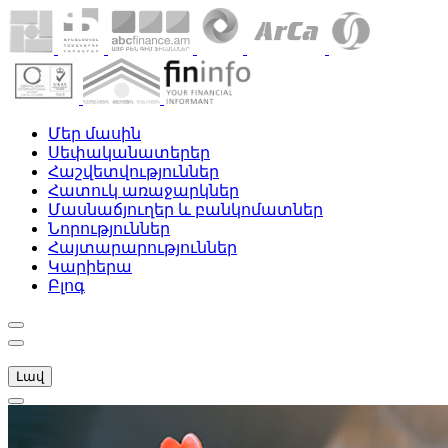
Մեր մասին
Սեփականատերեր
Հաշվետվություններ
Հատուկ առաջարկներ
Մասնաճյուղեր և բանկոմատներ
Նորություններ
Հայտարարություններ
Կարիերա
Բլոգ
Լավ