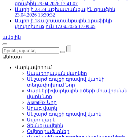
գրաֆիկ
29.04.2026 17:41:07
Ապրիլի 23-24 աշխատանքային գրաֆիկ
23.04.2026 13:39:32
Ապրիլի 18 աշխատանքային գրաֆիկի
փոփոխություն
17.04.2026 17:09:45
ավելին
Անհատ
Վարկավորում
Սպառողական վարկեր
Անշարժ գույքի գրավով վարկի
տեղափոխում
Նոր
Վարկերի/վարկային գծերի միավորման
վարկ
Նոր
AraratFix
Նոր
Արագ վարկ
Անշարժ գույքի գրավով վարկ
Ավտովարկ
Տեսնել ավելին
Օվերդրաֆտներ