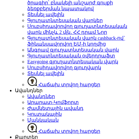
ծրագիր՝ բնակելի անշարժ գույքի
ձեռքբերման նպատակով
Տեսնել ավելին
Գյուղատնտեսական վարկեր
Սուբսիդավորվող գյուղատնտեսական
վարկ մինչև 2 մլն․ ՀՀ դրամ
Նոր
Գյուղատնտեսական վարկ cashback-ով`
ֆինանսավորվող ԵՄ-ի կողմից
Անգրավ գյուղատնտեսական վարկ
Գյուղատնտեսական օվերդրաֆտ
Easygoing գյուղատնտեսական վարկ
Սուբսիդավորվող գյուղվարկ
Տեսնել ավելին
Հաճախ տրվող հարցեր
Ավանդներ
Ավանդներ
Արարատ-Կոմֆորտ
Ժամկետային ավանդ
Կուտակային
Մանկական
Հաճախ տրվող հարցեր
Քարտեր