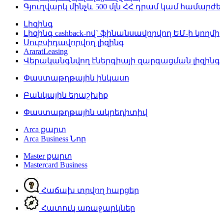
Գյուղվարկ մինչև 500 մլն ՀՀ դրամ կամ համար
Լիզինգ
Լիզինգ cashback-ով` ֆինանսավորվող ԵՄ-ի կողմի
Սուբսիդավորվող լիզինգ
AraratLeasing
Վերականգնվող էներգիայի զարգացման լիզին
Փաստաթղթային ինկասո
Բանկային երաշխիք
Փաստաթղթային ակրեդիտիվ
Arca քարտ
Arca Business
Նոր
Master քարտ
Mastercard Business
Հաճախ տրվող հարցեր
Հատուկ առաջարկներ