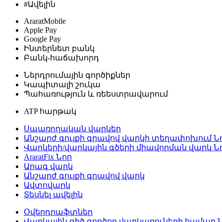
#Ավելին
AraratMobile
Apple Pay
Google Pay
Ինտերնետ բանկ
Բանկ-հաճախորդ
Ներդրումային գործիքներ
Կապիտալի շուկա
Պահառություն և ռեեստրավարում
ATP հարթակ
Սպառողական վարկեր
Անշարժ գույքի գրավով վարկի տեղափոխում
Ն
Վարկերի/վարկային գծերի միավորման վարկ
Ն
AraratFix
Նոր
Արագ վարկ
Անշարժ գույքի գրավով վարկ
Ավտովարկ
Տեսնել ավելին
Օվերդրաֆտներ
Վարկային գիծ գործող վարկառուների համար