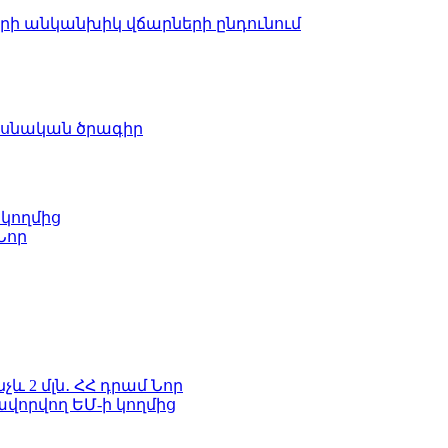
երի անկանխիկ վճարների ընդունում
ասնական ծրագիր
 կողմից
Նոր
և 2 մլն․ ՀՀ դրամ
Նոր
ավորվող ԵՄ-ի կողմից