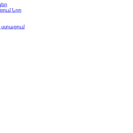
գեր
ացում
Նոր
ի ստացում