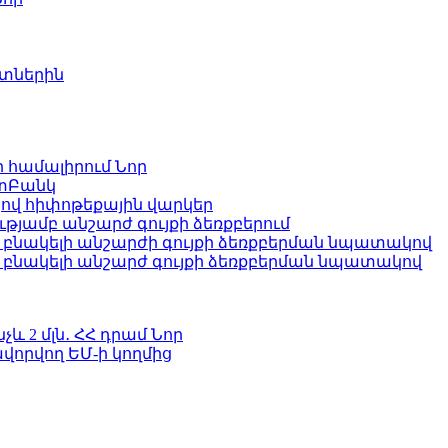
ետներին
ի համալիրում
Նոր
ատԲանկ
ով հիփոթեքային վարկեր
յամբ անշարժ գույքի ձեռքբերում
բնակելի անշարժի գույքի ձեռքբերման նպատակով
՝ բնակելի անշարժ գույքի ձեռքբերման նպատակով
և 2 մլն․ ՀՀ դրամ
Նոր
վորվող ԵՄ-ի կողմից