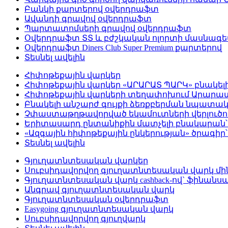
Բանկի քարտերով օվերդրաֆտ
Ավանդի գրավով օվերդրաֆտ
Պարտատոմսերի գրավով օվերդրաֆտ
Օվերդրաֆտ ՏՏ և բժշկական ոլորտի մասնագ
Օվերդրաֆտ Diners Club Super Premium քարտերով
Տեսնել ավելին
Հիփոթեքային վարկեր
Հիփոթեքային վարկեր «ԱՐԱՐԱՏ ՊԱՐԿ» բնակել
Հիփոթեքային վարկերի տեղափոխում Արար
Բնակելի անշարժ գույքի ձեռքբերման նպատակ
Չփաստաթղթավորված եկամուտների վերլուծութ
Երիտասարդ ընտանիքին մատչելի բնակարան՝ 
«Ազգային հիփոթեքային ընկերության» ծրագիր
Տեսնել ավելին
Գյուղատնտեսական վարկեր
Սուբսիդավորվող գյուղատնտեսական վարկ մինչ
Գյուղատնտեսական վարկ cashback-ով` ֆինանսա
Անգրավ գյուղատնտեսական վարկ
Գյուղատնտեսական օվերդրաֆտ
Easygoing գյուղատնտեսական վարկ
Սուբսիդավորվող գյուղվարկ