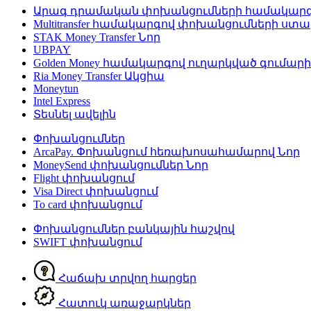
Արագ դրամական փոխանցումների համակար
Multitransfer համակարգով փոխանցումների ստ
STAK Money Transfer
Նոր
UBPAY
Golden Money համակարգով ուղարկված գումար
Ria Money Transfer
Ակցիա
Moneytun
Intel Express
Տեսնել ավելին
Փոխանցումներ
ArcaPay. Փոխանցում հեռախոսահամարով
Նոր
MoneySend փոխանցումներ
Նոր
Flight փոխանցում
Visa Direct փոխանցում
To card փոխանցում
Փոխանցումներ բանկային հաշվով
SWIFT փոխանցում
Հաճախ տրվող հարցեր
Հատուկ առաջարկներ