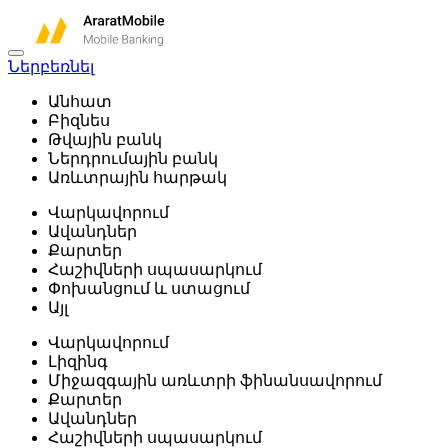
Ներբեռնել
Անհատ
Բիզնես
Թվային բանկ
Ներդրումային բանկ
Առևտրային հարթակ
Վարկավորում
Ավանդներ
Քարտեր
Հաշիվների սպասարկում
Փոխանցում և ստացում
Այլ
Վարկավորում
Լիզինգ
Միջազգային առևտրի ֆինանսավորում
Քարտեր
Ավանդներ
Հաշիվների սպասարկում