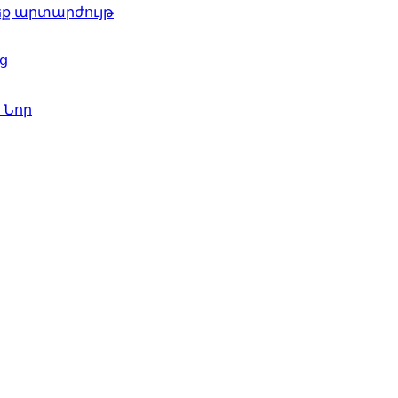
ժեք արտարժույթ
ց
գ
Նոր