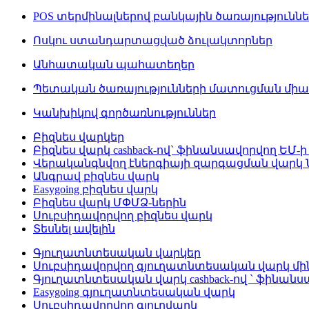
POS տերմինալներով բանկային ծառայությունն
Ոսկու ստանդարտացված ձուլակտորներ
Անհատական պահատեղեր
Պետական ծառայությունների մատուցման մի
Կանխիկով գործառնություններ
Բիզնես վարկեր
Բիզնես վարկ cashback-ով` ֆինանսավորվող ԵՄ-ի
Վերականգնվող էներգիայի զարգացման վարկ
Անգրավ բիզնես վարկ
Easygoing բիզնես վարկ
Բիզնես վարկ ՄՓՄՁ-ներին
Սուբսիդավորվող բիզնես վարկ
Տեսնել ավելին
Գյուղատնտեսական վարկեր
Սուբսիդավորվող գյուղատնտեսական վարկ մինչ
Գյուղատնտեսական վարկ cashback-ով ` ֆինանս
Easygoing գյուղատնտեսական վարկ
Սուբսիդավորվող գյուղվարկ