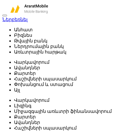
Ներբեռնել
Անհատ
Բիզնես
Թվային բանկ
Ներդրումային բանկ
Առևտրային հարթակ
Վարկավորում
Ավանդներ
Քարտեր
Հաշիվների սպասարկում
Փոխանցում և ստացում
Այլ
Վարկավորում
Լիզինգ
Միջազգային առևտրի ֆինանսավորում
Քարտեր
Ավանդներ
Հաշիվների սպասարկում