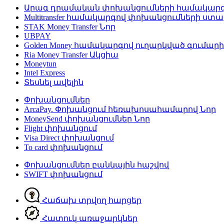
Արագ դրամական փոխանցումների համակար
Multitransfer համակարգով փոխանցումների ստ
STAK Money Transfer
Նոր
UBPAY
Golden Money համակարգով ուղարկված գումար
Ria Money Transfer
Ակցիա
Moneytun
Intel Express
Տեսնել ավելին
Փոխանցումներ
ArcaPay. Փոխանցում հեռախոսահամարով
Նոր
MoneySend փոխանցումներ
Նոր
Flight փոխանցում
Visa Direct փոխանցում
To card փոխանցում
Փոխանցումներ բանկային հաշվով
SWIFT փոխանցում
Հաճախ տրվող հարցեր
Հատուկ առաջարկներ