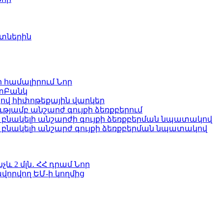
ետներին
ի համալիրում
Նոր
ատԲանկ
ով հիփոթեքային վարկեր
յամբ անշարժ գույքի ձեռքբերում
բնակելի անշարժի գույքի ձեռքբերման նպատակով
՝ բնակելի անշարժ գույքի ձեռքբերման նպատակով
և 2 մլն․ ՀՀ դրամ
Նոր
վորվող ԵՄ-ի կողմից