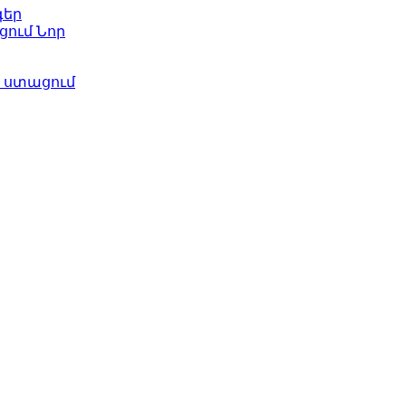
գեր
ացում
Նոր
ի ստացում