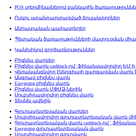
POS տերմինալներով բանկային ծառայությունն
Ոսկու ստանդարտացված ձուլակտորներ
Անհատական պահատեղեր
Պետական ծառայությունների մատուցման մի
Կանխիկով գործառնություններ
Բիզնես վարկեր
Բիզնես վարկ cashback-ով` ֆինանսավորվող ԵՄ-ի
Վերականգնվող էներգիայի զարգացման վարկ
Անգրավ բիզնես վարկ
Easygoing բիզնես վարկ
Բիզնես վարկ ՄՓՄՁ-ներին
Սուբսիդավորվող բիզնես վարկ
Տեսնել ավելին
Գյուղատնտեսական վարկեր
Սուբսիդավորվող գյուղատնտեսական վարկ մինչ
Գյուղատնտեսական վարկ cashback-ով ` ֆինանս
Easygoing գյուղատնտեսական վարկ
Սուբսիդավորվող գյուղվարկ