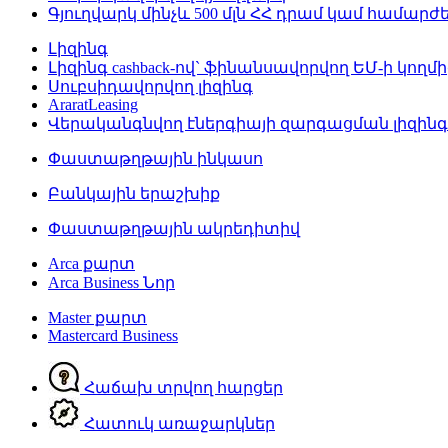
Գյուղվարկ մինչև 500 մլն ՀՀ դրամ կամ համար
Լիզինգ
Լիզինգ cashback-ով` ֆինանսավորվող ԵՄ-ի կողմի
Սուբսիդավորվող լիզինգ
AraratLeasing
Վերականգնվող էներգիայի զարգացման լիզին
Փաստաթղթային ինկասո
Բանկային երաշխիք
Փաստաթղթային ակրեդիտիվ
Arca քարտ
Arca Business
Նոր
Master քարտ
Mastercard Business
Հաճախ տրվող հարցեր
Հատուկ առաջարկներ