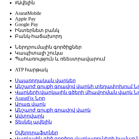
#Ավելին
AraratMobile
Apple Pay
Google Pay
Ինտերնետ բանկ
Բանկ-հաճախորդ
Ներդրումային գործիքներ
Կապիտալի շուկա
Պահառություն և ռեեստրավարում
ATP հարթակ
Սպառողական վարկեր
Անշարժ գույքի գրավով վարկի տեղափոխում
Ն
Վարկերի/վարկային գծերի միավորման վարկ
Ն
AraratFix
Նոր
Արագ վարկ
Անշարժ գույքի գրավով վարկ
Ավտովարկ
Տեսնել ավելին
Օվերդրաֆտներ
Վարկային գիծ գործող վարկառուների համար