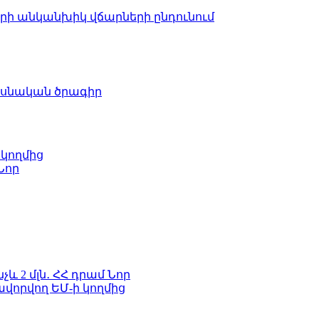
երի անկանխիկ վճարների ընդունում
ասնական ծրագիր
 կողմից
Նոր
և 2 մլն․ ՀՀ դրամ
Նոր
ավորվող ԵՄ-ի կողմից