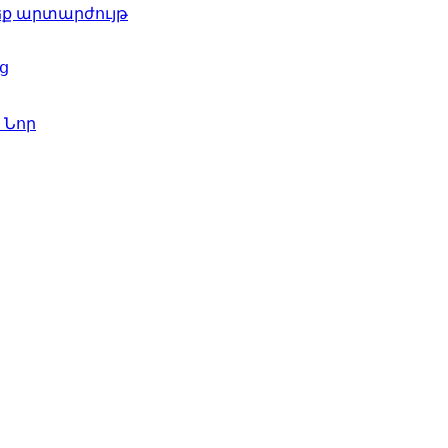
ժեք արտարժույթ
ց
գ
Նոր