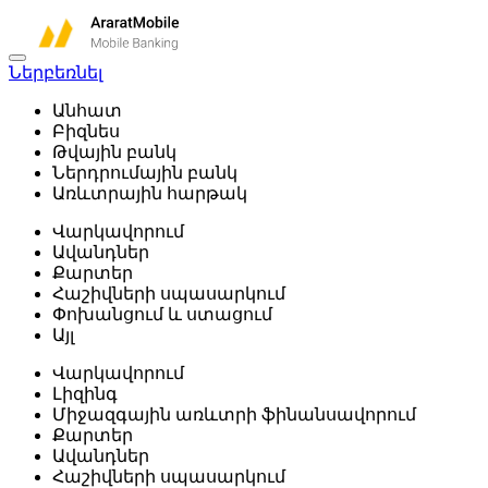
Ներբեռնել
Անհատ
Բիզնես
Թվային բանկ
Ներդրումային բանկ
Առևտրային հարթակ
Վարկավորում
Ավանդներ
Քարտեր
Հաշիվների սպասարկում
Փոխանցում և ստացում
Այլ
Վարկավորում
Լիզինգ
Միջազգային առևտրի ֆինանսավորում
Քարտեր
Ավանդներ
Հաշիվների սպասարկում