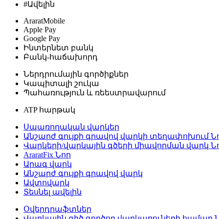
#Ավելին
AraratMobile
Apple Pay
Google Pay
Ինտերնետ բանկ
Բանկ-հաճախորդ
Ներդրումային գործիքներ
Կապիտալի շուկա
Պահառություն և ռեեստրավարում
ATP հարթակ
Սպառողական վարկեր
Անշարժ գույքի գրավով վարկի տեղափոխում
Ն
Վարկերի/վարկային գծերի միավորման վարկ
Ն
AraratFix
Նոր
Արագ վարկ
Անշարժ գույքի գրավով վարկ
Ավտովարկ
Տեսնել ավելին
Օվերդրաֆտներ
Վարկային գիծ գործող վարկառուների համար