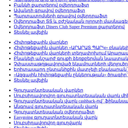
Բանկի քարտերով օվերդրաֆտ
Ավանդի գրավով օվերդրաֆտ
Պարտատոմսերի գրավով օվերդրաֆտ
Օվերդրաֆտ ՏՏ և բժշկական ոլորտի մասնագ
Օվերդրաֆտ Diners Club Super Premium քարտերով
Տեսնել ավելին
Հիփոթեքային վարկեր
Հիփոթեքային վարկեր «ԱՐԱՐԱՏ ՊԱՐԿ» բնակել
Հիփոթեքային վարկերի տեղափոխում Արար
Բնակելի անշարժ գույքի ձեռքբերման նպատակ
Չփաստաթղթավորված եկամուտների վերլուծութ
Երիտասարդ ընտանիքին մատչելի բնակարան՝ 
«Ազգային հիփոթեքային ընկերության» ծրագիր
Տեսնել ավելին
Գյուղատնտեսական վարկեր
Սուբսիդավորվող գյուղատնտեսական վարկ մինչ
Գյուղատնտեսական վարկ cashback-ով` ֆինանսա
Անգրավ գյուղատնտեսական վարկ
Գյուղատնտեսական օվերդրաֆտ
Easygoing գյուղատնտեսական վարկ
Սուբսիդավորվող գյուղվարկ