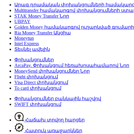
Արագ դրամական փոխանցումների համակար
Multitransfer համակարգով փոխանցումների ստ
STAK Money Transfer
Նոր
UBPAY
Golden Money համակարգով ուղարկված գումար
Ria Money Transfer
Ակցիա
Moneytun
Intel Express
Տեսնել ավելին
Փոխանցումներ
ArcaPay. Փոխանցում հեռախոսահամարով
Նոր
MoneySend փոխանցումներ
Նոր
Flight փոխանցում
Visa Direct փոխանցում
To card փոխանցում
Փոխանցումներ բանկային հաշվով
SWIFT փոխանցում
Հաճախ տրվող հարցեր
Հատուկ առաջարկներ