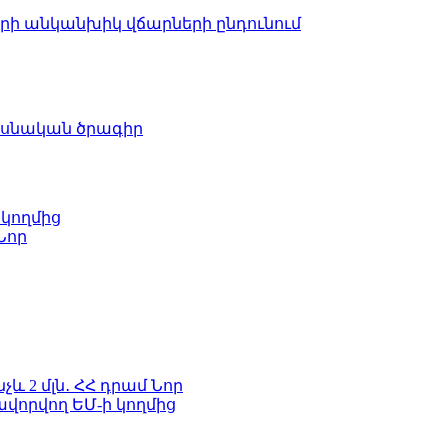
երի անկանխիկ վճարների ընդունում
ասնական ծրագիր
 կողմից
Նոր
և 2 մլն․ ՀՀ դրամ
Նոր
ավորվող ԵՄ-ի կողմից