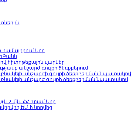
ետներին
ի համալիրում
Նոր
ատԲանկ
ով հիփոթեքային վարկեր
յամբ անշարժ գույքի ձեռքբերում
բնակելի անշարժի գույքի ձեռքբերման նպատակով
՝ բնակելի անշարժ գույքի ձեռքբերման նպատակով
և 2 մլն․ ՀՀ դրամ
Նոր
վորվող ԵՄ-ի կողմից