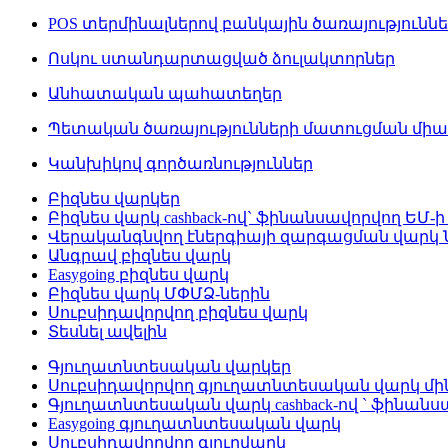
POS տերմինալներով բանկային ծառայությունն
Ոսկու ստանդարտացված ձուլակտորներ
Անհատական պահատեղեր
Պետական ծառայությունների մատուցման մի
Կանխիկով գործառնություններ
Բիզնես վարկեր
Բիզնես վարկ cashback-ով` ֆինանսավորվող ԵՄ-ի
Վերականգնվող էներգիայի զարգացման վարկ
Անգրավ բիզնես վարկ
Easygoing բիզնես վարկ
Բիզնես վարկ ՄՓՄՁ-ներին
Սուբսիդավորվող բիզնես վարկ
Տեսնել ավելին
Գյուղատնտեսական վարկեր
Սուբսիդավորվող գյուղատնտեսական վարկ մինչ
Գյուղատնտեսական վարկ cashback-ով ` ֆինանս
Easygoing գյուղատնտեսական վարկ
Սուբսիդավորվող գյուղվարկ