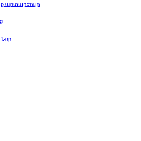
ժեք արտարժույթ
ց
գ
Նոր