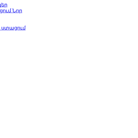
գեր
ացում
Նոր
ի ստացում