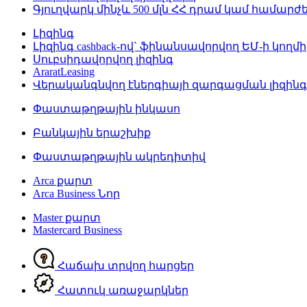
Գյուղվարկ մինչև 500 մլն ՀՀ դրամ կամ համար
Լիզինգ
Լիզինգ cashback-ով` ֆինանսավորվող ԵՄ-ի կողմի
Սուբսիդավորվող լիզինգ
AraratLeasing
Վերականգնվող էներգիայի զարգացման լիզին
Փաստաթղթային ինկասո
Բանկային երաշխիք
Փաստաթղթային ակրեդիտիվ
Arca քարտ
Arca Business
Նոր
Master քարտ
Mastercard Business
Հաճախ տրվող հարցեր
Հատուկ առաջարկներ