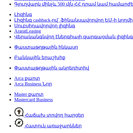
Գյուղվարկ մինչև 500 մլն ՀՀ դրամ կամ համար
Լիզինգ
Լիզինգ cashback-ով` ֆինանսավորվող ԵՄ-ի կողմի
Սուբսիդավորվող լիզինգ
AraratLeasing
Վերականգնվող էներգիայի զարգացման լիզին
Փաստաթղթային ինկասո
Բանկային երաշխիք
Փաստաթղթային ակրեդիտիվ
Arca քարտ
Arca Business
Նոր
Master քարտ
Mastercard Business
Հաճախ տրվող հարցեր
Հատուկ առաջարկներ