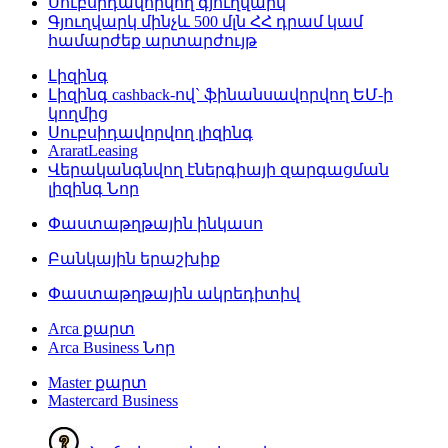
Սուբսիդավորվող գյուղվարկ
Գյուղվարկ մինչև 500 մլն ՀՀ դրամ կամ
համարժեք արտարժույթ
Լիզինգ
Լիզինգ cashback-ով` ֆինանսավորվող ԵՄ-ի
կողմից
Սուբսիդավորվող լիզինգ
AraratLeasing
Վերականգնվող էներգիայի զարգացման
լիզինգ
Նոր
Փաստաթղթային ինկասո
Բանկային երաշխիք
Փաստաթղթային ակրեդիտիվ
Arca քարտ
Arca Business
Նոր
Master քարտ
Mastercard Business