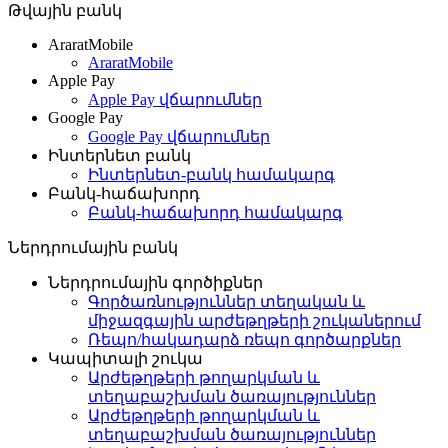
Թվային բանկ
AraratMobile
AraratMobile
Apple Pay
Apple Pay վճարումներ
Google Pay
Google Pay վճարումներ
Ինտերնետ բանկ
Ինտերնետ-բանկ համակարգ
Բանկ-հաճախորդ
Բանկ-հաճախորդ համակարգ
Ներդրումային բանկ
Ներդրումային գործիքներ
Գործառնություններ տեղական և
միջազգային արժեթղթերի շուկաներում
Ռեպո/հակադարձ ռեպո գործարքներ
Կապիտալի շուկա
Արժեթղթերի թողարկման և
տեղաբաշխման ծառայություններ
Արժեթղթերի թողարկման և
տեղաբաշխման ծառայություններ