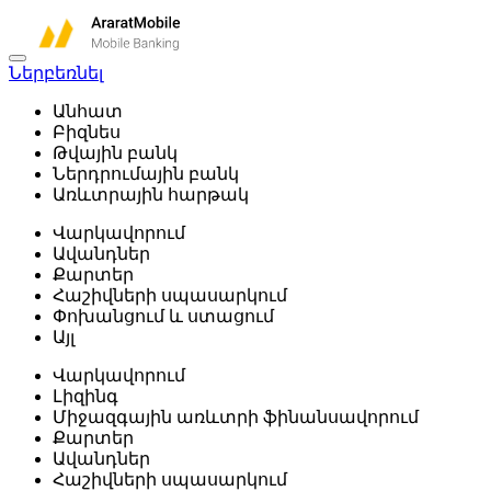
Ներբեռնել
Անհատ
Բիզնես
Թվային բանկ
Ներդրումային բանկ
Առևտրային հարթակ
Վարկավորում
Ավանդներ
Քարտեր
Հաշիվների սպասարկում
Փոխանցում և ստացում
Այլ
Վարկավորում
Լիզինգ
Միջազգային առևտրի ֆինանսավորում
Քարտեր
Ավանդներ
Հաշիվների սպասարկում