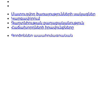
Մատուցվող ծառայությունների սակագներ
Կարգավորում
Գաղտնիության քաղաքականություն
Հաճախորդների իրավունքները
Գործընկեր ապահովագրական
ընկերություններ
Գործընկեր գնահատող
կազմակերպություններ
Օտարվող գույք
Բանկի ռեկվիզիտներ
Մամուլը մեր մասին
Կայքի քարտեզ
Կապ մեզ հետ
Ուշադրություն. Բանկը պատասխանատվություն չի
կրում իր կայքում հղումներով նշված այլ կայքերի
բովանդակության ստույգության և
արժանահավատության, այնտեղ տեղադրված
գովազդների համար, ինչպես նաև