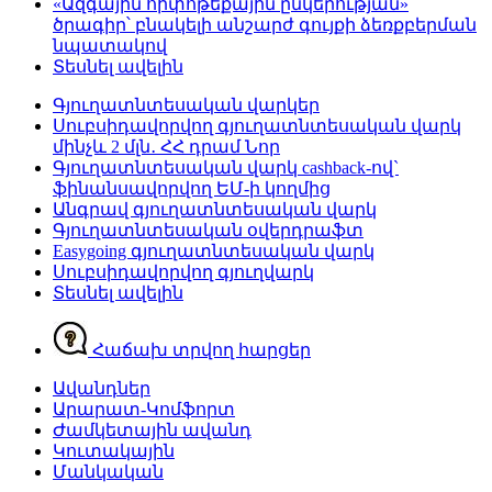
«Ազգային հիփոթեքային ընկերության»
ծրագիր՝ բնակելի անշարժ գույքի ձեռքբերման
նպատակով
Տեսնել ավելին
Գյուղատնտեսական վարկեր
Սուբսիդավորվող գյուղատնտեսական վարկ
մինչև 2 մլն․ ՀՀ դրամ
Նոր
Գյուղատնտեսական վարկ cashback-ով`
ֆինանսավորվող ԵՄ-ի կողմից
Անգրավ գյուղատնտեսական վարկ
Գյուղատնտեսական օվերդրաֆտ
Easygoing գյուղատնտեսական վարկ
Սուբսիդավորվող գյուղվարկ
Տեսնել ավելին
Հաճախ տրվող հարցեր
Ավանդներ
Արարատ-Կոմֆորտ
Ժամկետային ավանդ
Կուտակային
Մանկական