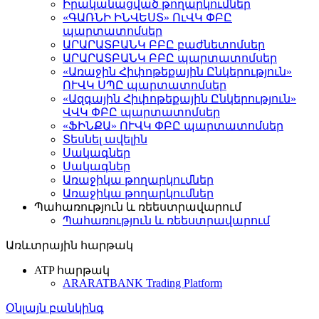
Իրականացված թողարկումներ
«ԳԱՌՆԻ ԻՆՎԵՍՏ» ՈւՎԿ ՓԲԸ
պարտատոմսեր
ԱՐԱՐԱՏԲԱՆԿ ԲԲԸ բաժնետոմսեր
ԱՐԱՐԱՏԲԱՆԿ ԲԲԸ պարտատոմսեր
«Առաջին Հիփոթեքային Ընկերություն»
ՈՒՎԿ ՍՊԸ պարտատոմսեր
«Ազգային Հիփոթեքային Ընկերություն»
ՎՎԿ ՓԲԸ պարտատոմսեր
«ՖԻՆՔԱ» ՈՒՎԿ ՓԲԸ պարտատոմսեր
Տեսնել ավելին
Սակագներ
Սակագներ
Առաջիկա թողարկումներ
Առաջիկա թողարկումներ
Պահառություն և ռեեստրավարում
Պահառություն և ռեեստրավարում
Առևտրային հարթակ
ATP հարթակ
ARARATBANK Trading Platform
Օնլայն բանկինգ