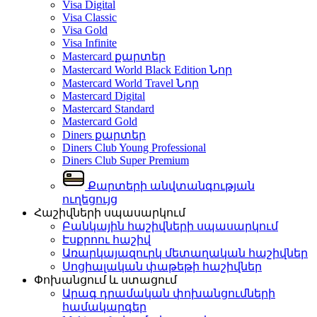
Visa Digital
Visa Classic
Visa Gold
Visa Infinite
Mastercard քարտեր
Mastercard World Black Edition
Նոր
Mastercard World Travel
Նոր
Mastercard Digital
Mastercard Standard
Mastercard Gold
Diners քարտեր
Diners Club Young Professional
Diners Club Super Premium
Քարտերի անվտանգության
ուղեցույց
Հաշիվների սպասարկում
Բանկային հաշիվների սպասարկում
Էսքրոու հաշիվ
Առարկայազուրկ մետաղական հաշիվներ
Սոցիալական փաթեթի հաշիվներ
Փոխանցում և ստացում
Արագ դրամական փոխանցումների
համակարգեր