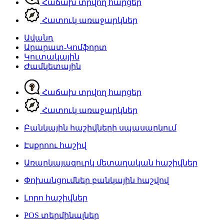
Հաճախ տրվող հարցեր
Հատուկ առաջարկներ
Ավանդ
Արարատ-Կոմֆորտ
Կուտակային
Ժամկետային
Հաճախ տրվող հարցեր
Հատուկ առաջարկներ
Բանկային հաշիվների սպասարկում
Էսքրոու հաշիվ
Առարկայազուրկ մետաղական հաշիվներ
Փոխանցումներ բանկային հաշվով
Լորո հաշիվներ
POS տերմինալներ