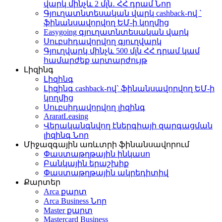
վարկ մինչև 2 մլն․ ՀՀ դրամ
Նոր
Գյուղատնտեսական վարկ cashback-ով `
ֆինանսավորվող ԵՄ-ի կողմից
Easygoing գյուղատնտեսական վարկ
Սուբսիդավորվող գյուղվարկ
Գյուղվարկ մինչև 500 մլն ՀՀ դրամ կամ
համարժեք արտարժույթ
Լիզինգ
Լիզինգ
Լիզինգ cashback-ով` ֆինանսավորվող ԵՄ-ի
կողմից
Սուբսիդավորվող լիզինգ
AraratLeasing
Վերականգնվող էներգիայի զարգացման
լիզինգ
Նոր
Միջազգային առևտրի ֆինանսավորում
Փաստաթղթային ինկասո
Բանկային երաշխիք
Փաստաթղթային ակրեդիտիվ
Քարտեր
Arca քարտ
Arca Business
Նոր
Master քարտ
Mastercard Business