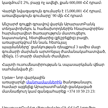
կազմում է 2%, բայց ոչ ավելի, քան 600,000 ՀՀ դրամ։
Վարկի նվազագույն գումարն է 15,000,001 ՀՀ դրամ,
առավելագույն գումարը՝ 90 մլն ՀՀ դրամ։
Անշարժ գույքի գրավով վարկն ԱրարատԲանկ
տեղափոխելու և հաճախորդներին հնարավորինս
հարմարավետ ծառայություն մատուցելու
նպատակով, հետվճարից (քեշբեքից) բացի,
առաջարկվում են նաև հետևյալ
պայմանները՝ ցանկության դեպքում 3 ամիս մայր
գումարի մարման արտոնյալ ժամանակահատված,
մինչև 15 տարի մարման ժամկետ։
Հայտի ուսումնասիրության և սպասարկման վճար
սահմանված չէ։
Update+ նոր վարկային
առաջարկի
մանրամասներին
ծանոթանալու
համար այցելեք ԱրարատԲանկի ցանկացած
մասնաճյուղ կամ զանգահարեք +374 10 59 23 23:
ԱրարատԲանկը վերահսկվում է ՀՀ ԿԲ կողմից: