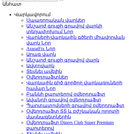
Անհատ
Վարկավորում
Սպառողական վարկեր
Անշարժ գույքի գրավով վարկի
տեղափոխում
Նոր
Վարկերի/վարկային գծերի միավորման
վարկ
Նոր
AraratFix
Նոր
Արագ վարկ
Անշարժ գույքի գրավով վարկ
Ավտովարկ
Տեսնել ավելին
Օվերդրաֆտներ
Վարկային գիծ գործող վարկառուների
համար
Նոր
Բանկի քարտերով օվերդրաֆտ
Ավանդի գրավով օվերդրաֆտ
Պարտատոմսերի գրավով օվերդրաֆտ
Օվերդրաֆտ ՏՏ և բժշկական ոլորտի
մասնագետներին
Օվերդրաֆտ Diners Club Super Premium
քարտերով
Տեսնել ավելին