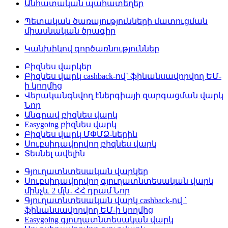
Անհատական պահատեղեր
Պետական ծառայությունների մատուցման
միասնական ծրագիր
Կանխիկով գործառնություններ
Բիզնես վարկեր
Բիզնես վարկ cashback-ով` ֆինանսավորվող ԵՄ-
ի կողմից
Վերականգնվող էներգիայի զարգացման վարկ
Նոր
Անգրավ բիզնես վարկ
Easygoing բիզնես վարկ
Բիզնես վարկ ՄՓՄՁ-ներին
Սուբսիդավորվող բիզնես վարկ
Տեսնել ավելին
Գյուղատնտեսական վարկեր
Սուբսիդավորվող գյուղատնտեսական վարկ
մինչև 2 մլն․ ՀՀ դրամ
Նոր
Գյուղատնտեսական վարկ cashback-ով `
ֆինանսավորվող ԵՄ-ի կողմից
Easygoing գյուղատնտեսական վարկ