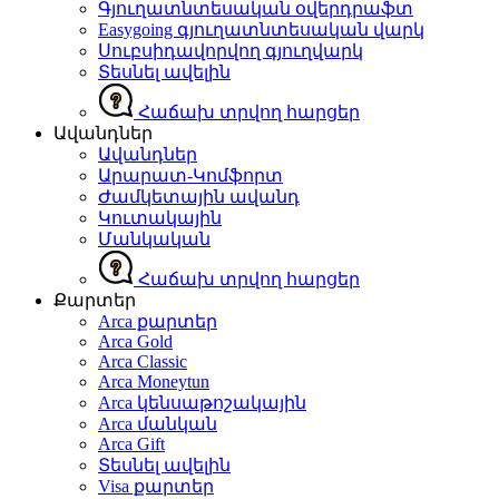
Գյուղատնտեսական օվերդրաֆտ
Easygoing գյուղատնտեսական վարկ
Սուբսիդավորվող գյուղվարկ
Տեսնել ավելին
Հաճախ տրվող հարցեր
Ավանդներ
Ավանդներ
Արարատ-Կոմֆորտ
Ժամկետային ավանդ
Կուտակային
Մանկական
Հաճախ տրվող հարցեր
Քարտեր
Arca քարտեր
Arca Gold
Arca Classic
Arca Moneytun
Arca կենսաթոշակային
Arca մանկան
Arca Gift
Տեսնել ավելին
Visa քարտեր