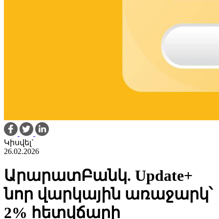
Կիսվել`
26.02.2026
ԱրարատԲանկ. Update+
նոր վարկային առաջարկ՝
2% հետվճարի