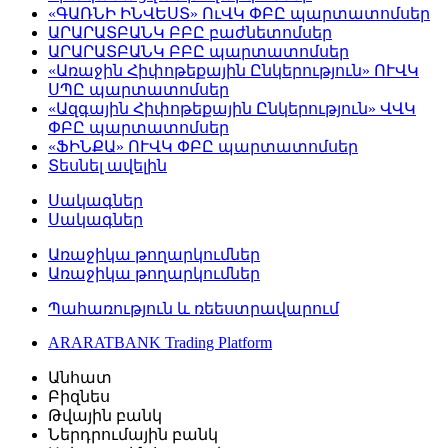
«ԳԱՌՆԻ ԻՆՎԵՍՏ» ՈւՎԿ ՓԲԸ պարտատոմսեր
ԱՐԱՐԱՏԲԱՆԿ ԲԲԸ բաժնետոմսեր
ԱՐԱՐԱՏԲԱՆԿ ԲԲԸ պարտատոմսեր
«Առաջին Հիփոթեքային Ընկերություն» ՈՒՎԿ
ՍՊԸ պարտատոմսեր
«Ազգային Հիփոթեքային Ընկերություն» ՎՎԿ
ՓԲԸ պարտատոմսեր
«ՖԻՆՔԱ» ՈՒՎԿ ՓԲԸ պարտատոմսեր
Տեսնել ավելին
Սակագներ
Սակագներ
Առաջիկա թողարկումներ
Առաջիկա թողարկումներ
Պահառություն և ռեեստրավարում
ARARATBANK Trading Platform
Անհատ
Բիզնես
Թվային բանկ
Ներդրումային բանկ