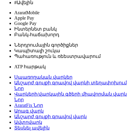
#Ավելին
AraratMobile
Apple Pay
Google Pay
Ինտերնետ բանկ
Բանկ-հաճախորդ
Ներդրումային գործիքներ
Կապիտալի շուկա
Պահառություն և ռեեստրավարում
ATP հարթակ
Սպառողական վարկեր
Անշարժ գույքի գրավով վարկի տեղափոխում
Նոր
Վարկերի/վարկային գծերի միավորման վարկ
Նոր
AraratFix
Նոր
Արագ վարկ
Անշարժ գույքի գրավով վարկ
Ավտովարկ
Տեսնել ավելին