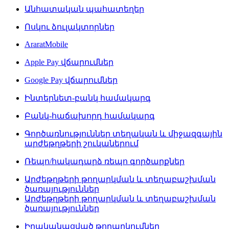
Անհատական պահատեղեր
Ոսկու ձուլակտորներ
AraratMobile
Apple Pay վճարումներ
Google Pay վճարումներ
Ինտերնետ-բանկ համակարգ
Բանկ-հաճախորդ համակարգ
Գործառնություններ տեղական և միջազգային
արժեթղթերի շուկաներում
Ռեպո/հակադարձ ռեպո գործարքներ
Արժեթղթերի թողարկման և տեղաբաշխման
ծառայություններ
Արժեթղթերի թողարկման և տեղաբաշխման
ծառայություններ
Իրականացված թողարկումներ