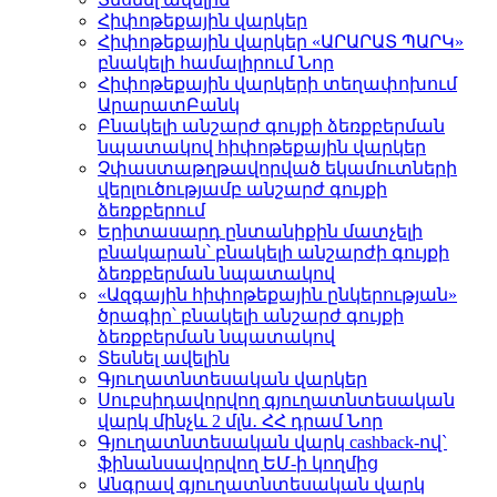
Հիփոթեքային վարկեր
Հիփոթեքային վարկեր «ԱՐԱՐԱՏ ՊԱՐԿ»
բնակելի համալիրում
Նոր
Հիփոթեքային վարկերի տեղափոխում
ԱրարատԲանկ
Բնակելի անշարժ գույքի ձեռքբերման
նպատակով հիփոթեքային վարկեր
Չփաստաթղթավորված եկամուտների
վերլուծությամբ անշարժ գույքի
ձեռքբերում
Երիտասարդ ընտանիքին մատչելի
բնակարան՝ բնակելի անշարժի գույքի
ձեռքբերման նպատակով
«Ազգային հիփոթեքային ընկերության»
ծրագիր՝ բնակելի անշարժ գույքի
ձեռքբերման նպատակով
Տեսնել ավելին
Գյուղատնտեսական վարկեր
Սուբսիդավորվող գյուղատնտեսական
վարկ մինչև 2 մլն․ ՀՀ դրամ
Նոր
Գյուղատնտեսական վարկ cashback-ով`
ֆինանսավորվող ԵՄ-ի կողմից
Անգրավ գյուղատնտեսական վարկ