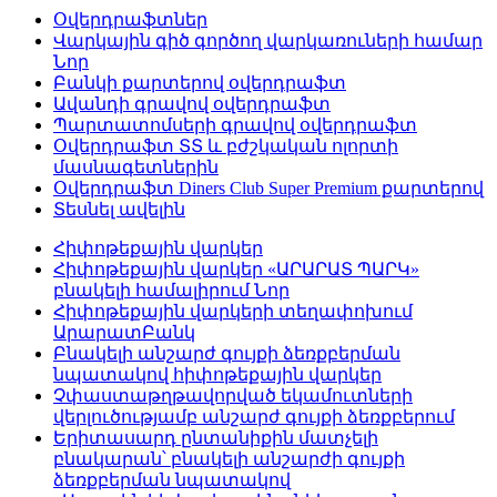
Օվերդրաֆտներ
Վարկային գիծ գործող վարկառուների համար
Նոր
Բանկի քարտերով օվերդրաֆտ
Ավանդի գրավով օվերդրաֆտ
Պարտատոմսերի գրավով օվերդրաֆտ
Օվերդրաֆտ ՏՏ և բժշկական ոլորտի
մասնագետներին
Օվերդրաֆտ Diners Club Super Premium քարտերով
Տեսնել ավելին
Հիփոթեքային վարկեր
Հիփոթեքային վարկեր «ԱՐԱՐԱՏ ՊԱՐԿ»
բնակելի համալիրում
Նոր
Հիփոթեքային վարկերի տեղափոխում
ԱրարատԲանկ
Բնակելի անշարժ գույքի ձեռքբերման
նպատակով հիփոթեքային վարկեր
Չփաստաթղթավորված եկամուտների
վերլուծությամբ անշարժ գույքի ձեռքբերում
Երիտասարդ ընտանիքին մատչելի
բնակարան՝ բնակելի անշարժի գույքի
ձեռքբերման նպատակով