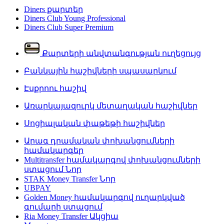
Diners քարտեր
Diners Club Young Professional
Diners Club Super Premium
Քարտերի անվտանգության ուղեցույց
Բանկային հաշիվների սպասարկում
Էսքրոու հաշիվ
Առարկայազուրկ մետաղական հաշիվներ
Սոցիալական փաթեթի հաշիվներ
Արագ դրամական փոխանցումների
համակարգեր
Multitransfer համակարգով փոխանցումների
ստացում
Նոր
STAK Money Transfer
Նոր
UBPAY
Golden Money համակարգով ուղարկված
գումարի ստացում
Ria Money Transfer
Ակցիա