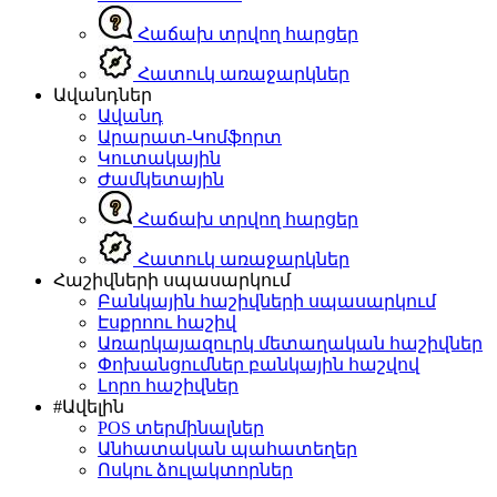
Հաճախ տրվող հարցեր
Հատուկ առաջարկներ
Ավանդներ
Ավանդ
Արարատ-Կոմֆորտ
Կուտակային
Ժամկետային
Հաճախ տրվող հարցեր
Հատուկ առաջարկներ
Հաշիվների սպասարկում
Բանկային հաշիվների սպասարկում
Էսքրոու հաշիվ
Առարկայազուրկ մետաղական հաշիվներ
Փոխանցումներ բանկային հաշվով
Լորո հաշիվներ
#Ավելին
POS տերմինալներ
Անհատական պահատեղեր
Ոսկու ձուլակտորներ