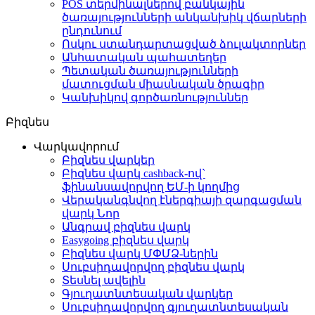
POS տերմինալներով բանկային
ծառայությունների անկանխիկ վճարների
ընդունում
Ոսկու ստանդարտացված ձուլակտորներ
Անհատական պահատեղեր
Պետական ծառայությունների
մատուցման միասնական ծրագիր
Կանխիկով գործառնություններ
Բիզնես
Վարկավորում
Բիզնես վարկեր
Բիզնես վարկ cashback-ով`
ֆինանսավորվող ԵՄ-ի կողմից
Վերականգնվող էներգիայի զարգացման
վարկ
Նոր
Անգրավ բիզնես վարկ
Easygoing բիզնես վարկ
Բիզնես վարկ ՄՓՄՁ-ներին
Սուբսիդավորվող բիզնես վարկ
Տեսնել ավելին
Գյուղատնտեսական վարկեր
Սուբսիդավորվող գյուղատնտեսական