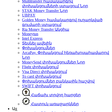
Multitransfer համակարգով
փոխանցումների ստացում
Նոր
STAK Money Transfer
Նոր
UBPAY
Golden Money համակարգով ուղարկված
գումարի ստացում
Ria Money Transfer
Ակցիա
Moneytun
Intel Express
Տեսնել ավելին
Փոխանցումներ
ArcaPay. Փոխանցում հեռախոսահամարով
Նոր
MoneySend փոխանցումներ
Նոր
Flight փոխանցում
Visa Direct փոխանցում
To card փոխանցում
Փոխանցումներ բանկային հաշվով
SWIFT փոխանցում
Հաճախ տրվող հարցեր
Հատուկ առաջարկներ
Այլ