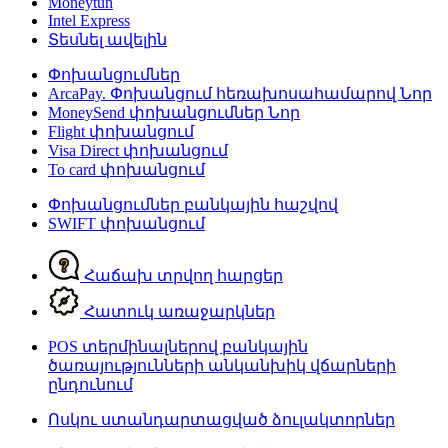
Moneytun
Intel Express
Տեսնել ավելին
Փոխանցումներ
ArcaPay. Փոխանցում հեռախոսահամարով
Նոր
MoneySend փոխանցումներ
Նոր
Flight փոխանցում
Visa Direct փոխանցում
To card փոխանցում
Փոխանցումներ բանկային հաշվով
SWIFT փոխանցում
Հաճախ տրվող հարցեր
Հատուկ առաջարկներ
POS տերմինալներով բանկային
ծառայությունների անկանխիկ վճարների
ընդունում
Ոսկու ստանդարտացված ձուլակտորներ