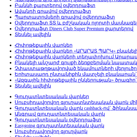
Բանկի քարտերով օվերդրաֆտ
Ավանդի գրավով օվերդրաֆտ
Պարտատոմսերի գրավով օվերդրաֆտ
Օվերդրաֆտ ՏՏ և բժշկական ոլորտի մասնագ
Օվերդրաֆտ Diners Club Super Premium քարտերով
Տեսնել ավելին
Հիփոթեքային վարկեր
Հիփոթեքային վարկեր «ԱՐԱՐԱՏ ՊԱՐԿ» բնակել
Հիփոթեքային վարկերի տեղափոխում Արար
Բնակելի անշարժ գույքի ձեռքբերման նպատակ
Չփաստաթղթավորված եկամուտների վերլուծութ
Երիտասարդ ընտանիքին մատչելի բնակարան՝ 
«Ազգային հիփոթեքային ընկերության» ծրագիր
Տեսնել ավելին
Գյուղատնտեսական վարկեր
Սուբսիդավորվող գյուղատնտեսական վարկ մինչ
Գյուղատնտեսական վարկ cashback-ով` ֆինանսա
Անգրավ գյուղատնտեսական վարկ
Գյուղատնտեսական օվերդրաֆտ
Easygoing գյուղատնտեսական վարկ
Սուբսիդավորվող գյուղվարկ