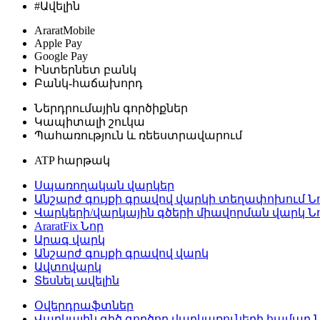
#Ավելին
AraratMobile
Apple Pay
Google Pay
Ինտերնետ բանկ
Բանկ-հաճախորդ
Ներդրումային գործիքներ
Կապիտալի շուկա
Պահառություն և ռեեստրավարում
ATP հարթակ
Սպառողական վարկեր
Անշարժ գույքի գրավով վարկի տեղափոխում
Ն
Վարկերի/վարկային գծերի միավորման վարկ
Ն
AraratFix
Նոր
Արագ վարկ
Անշարժ գույքի գրավով վարկ
Ավտովարկ
Տեսնել ավելին
Օվերդրաֆտներ
Վարկային գիծ գործող վարկառուների համար