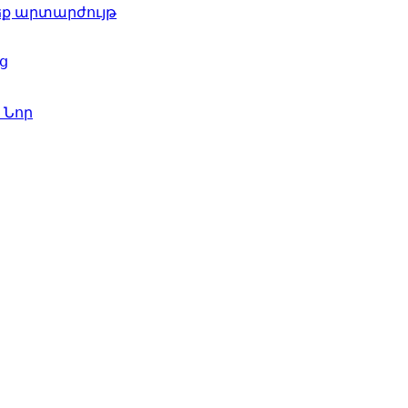
ժեք արտարժույթ
ց
գ
Նոր