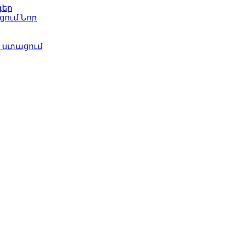
գեր
ացում
Նոր
ի ստացում