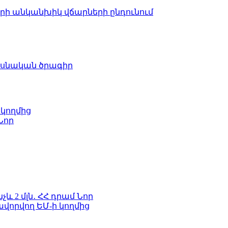
երի անկանխիկ վճարների ընդունում
ասնական ծրագիր
 կողմից
Նոր
և 2 մլն․ ՀՀ դրամ
Նոր
ավորվող ԵՄ-ի կողմից