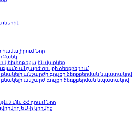
ետներին
ի համալիրում
Նոր
ատԲանկ
ով հիփոթեքային վարկեր
յամբ անշարժ գույքի ձեռքբերում
բնակելի անշարժի գույքի ձեռքբերման նպատակով
՝ բնակելի անշարժ գույքի ձեռքբերման նպատակով
և 2 մլն․ ՀՀ դրամ
Նոր
վորվող ԵՄ-ի կողմից