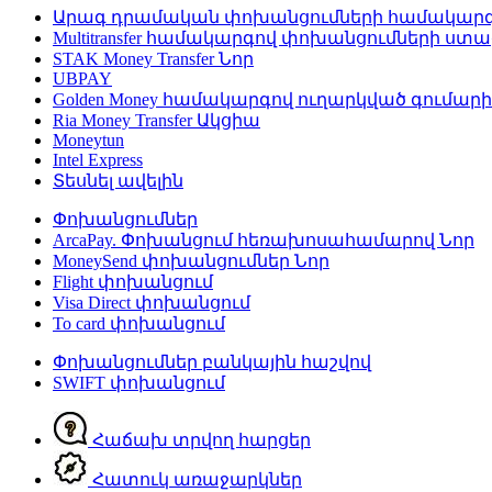
Արագ դրամական փոխանցումների համակար
Multitransfer համակարգով փոխանցումների ստ
STAK Money Transfer
Նոր
UBPAY
Golden Money համակարգով ուղարկված գումար
Ria Money Transfer
Ակցիա
Moneytun
Intel Express
Տեսնել ավելին
Փոխանցումներ
ArcaPay. Փոխանցում հեռախոսահամարով
Նոր
MoneySend փոխանցումներ
Նոր
Flight փոխանցում
Visa Direct փոխանցում
To card փոխանցում
Փոխանցումներ բանկային հաշվով
SWIFT փոխանցում
Հաճախ տրվող հարցեր
Հատուկ առաջարկներ