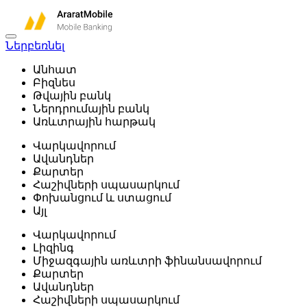
Ներբեռնել
Անհատ
Բիզնես
Թվային բանկ
Ներդրումային բանկ
Առևտրային հարթակ
Վարկավորում
Ավանդներ
Քարտեր
Հաշիվների սպասարկում
Փոխանցում և ստացում
Այլ
Վարկավորում
Լիզինգ
Միջազգային առևտրի ֆինանսավորում
Քարտեր
Ավանդներ
Հաշիվների սպասարկում