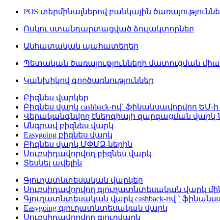
POS տերմինալներով բանկային ծառայությունն
Ոսկու ստանդարտացված ձուլակտորներ
Անհատական պահատեղեր
Պետական ծառայությունների մատուցման մի
Կանխիկով գործառնություններ
Բիզնես վարկեր
Բիզնես վարկ cashback-ով` ֆինանսավորվող ԵՄ-ի
Վերականգնվող էներգիայի զարգացման վարկ
Անգրավ բիզնես վարկ
Easygoing բիզնես վարկ
Բիզնես վարկ ՄՓՄՁ-ներին
Սուբսիդավորվող բիզնես վարկ
Տեսնել ավելին
Գյուղատնտեսական վարկեր
Սուբսիդավորվող գյուղատնտեսական վարկ մինչ
Գյուղատնտեսական վարկ cashback-ով ` ֆինանս
Easygoing գյուղատնտեսական վարկ
Սուբսիդավորվող գյուղվարկ