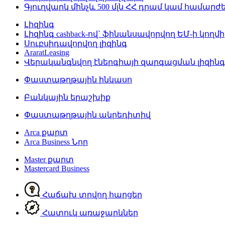
Գյուղվարկ մինչև 500 մլն ՀՀ դրամ կամ համար
Լիզինգ
Լիզինգ cashback-ով` ֆինանսավորվող ԵՄ-ի կողմի
Սուբսիդավորվող լիզինգ
AraratLeasing
Վերականգնվող էներգիայի զարգացման լիզին
Փաստաթղթային ինկասո
Բանկային երաշխիք
Փաստաթղթային ակրեդիտիվ
Arca քարտ
Arca Business
Նոր
Master քարտ
Mastercard Business
Հաճախ տրվող հարցեր
Հատուկ առաջարկներ